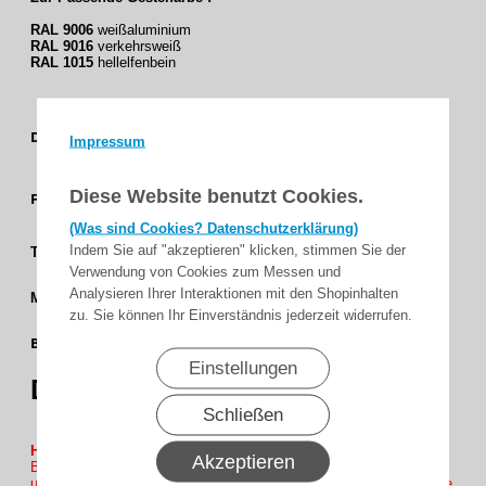
RAL 9006
weißaluminium
RAL 9016
verkehrsweiß
RAL 1015
hellelfenbein
Uni /
Dessingruppe
Impressum
Feinstruktur
Caffe -
Diese Website benutzt Cookies.
Farbgruppe
Braun
(Was sind Cookies? Datenschutzerklärung)
3 %
Indem Sie auf "akzeptieren" klicken, stimmen Sie der
Transparenz
Verwendung von Cookies zum Messen und
Screen
Analysieren Ihrer Interaktionen mit den Shopinhalten
Matrieal
zu. Sie können Ihr Einverständnis jederzeit widerrufen.
250 cm
Bahnbreite
(98,4)
Einstellungen
Dessin
71601
Schließen
Hinweis :
Akzeptieren
Bitte Beachten Sie bei Bestellung auf Tuch Höhe auf Sicherheits
umwicklung von ca. 10 bis 15 cm auf Welle ( Beispiel : Sichtbare