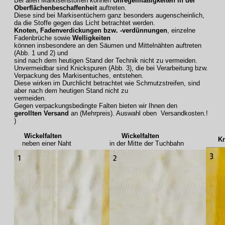
Bei allen Markisenstoffen können
Unregelmäßigkeiten in der
Oberflächenbeschaffenheit
auftreten.
Diese sind bei Markisentüchern ganz besonders augenscheinlich,
da die Stoffe gegen das Licht betrachtet werden.
Knoten, Fadenverdickungen bzw. -verdünnungen
, einzelne
Fadenbrüche sowie
Welligkeiten
können insbesondere an den Säumen und Mittelnähten auftreten
(Abb. 1 und 2) und
sind nach dem heutigen Stand der Technik nicht zu vermeiden.
Unvermeidbar sind Knickspuren (Abb. 3), die bei Verarbeitung bzw.
Verpackung des Markisentuches, entstehen.
Diese wirken im Durchlicht betrachtet wie Schmutzstreifen, sind
aber nach dem heutigen Stand nicht zu
vermeiden.
Gegen verpackungsbedingte Falten bieten wir Ihnen den
gerollten Versand
an (Mehrpreis). Auswahl oben Versandkosten.!
)
Wickelfalten
Wickelfalten
Knic
neben einer Naht
in der Mitte der Tuchbahn