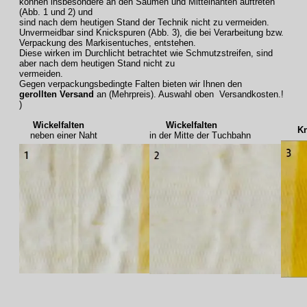
können insbesondere an den Säumen und Mittelnähten auftreten
(Abb. 1 und 2) und
sind nach dem heutigen Stand der Technik nicht zu vermeiden.
Unvermeidbar sind Knickspuren (Abb. 3), die bei Verarbeitung bzw.
Verpackung des Markisentuches, entstehen.
Diese wirken im Durchlicht betrachtet wie Schmutzstreifen, sind
aber nach dem heutigen Stand nicht zu
vermeiden.
Gegen verpackungsbedingte Falten bieten wir Ihnen den
gerollten Versand
an (Mehrpreis). Auswahl oben Versandkosten.!
)
Wickelfalten
Wickelfalten
Knic
neben einer Naht
in der Mitte der Tuchbahn