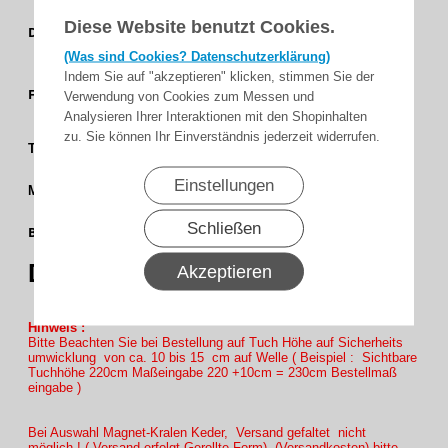
Uni /
Diese Website benutzt Cookies.
Dessingruppe
Feinstruktur
(Was sind Cookies? Datenschutzerklärung)
Indem Sie auf "akzeptieren" klicken, stimmen Sie der
Aqua -
Farbgruppe
Verwendung von Cookies zum Messen und
Analysieren Ihrer Interaktionen mit den Shopinhalten
Blau
zu. Sie können Ihr Einverständnis jederzeit widerrufen.
4 %
Transparenz
Soltis 92
Einstellungen
Matrieal
177 cm
Schließen
Bahnbreite
(69,7)
Dessin
92-2160
Akzeptieren
Hinweis :
Bitte Beachten Sie bei Bestellung auf Tuch Höhe auf Sicherheits
umwicklung von ca. 10 bis 15 cm auf Welle ( Beispiel : Sichtbare
Tuchhöhe 220cm Maßeingabe 220 +10cm = 230cm Bestellmaß
eingabe )
Bei Auswahl Magnet-Kralen Keder, Versand gefaltet nicht
möglich.! ( Versand erfolgt Gerollte Form) (Versandkosten) bitte