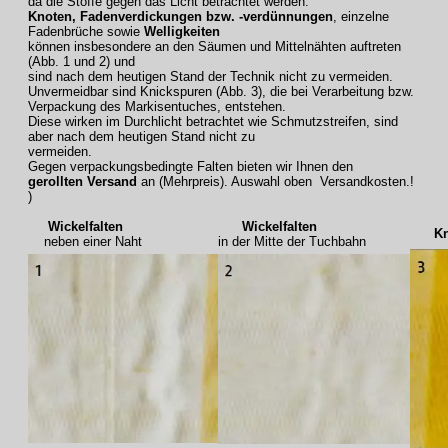
da die Stoffe gegen das Licht betrachtet werden.
Knoten, Fadenverdickungen bzw. -verdünnungen
, einzelne
Fadenbrüche sowie
Welligkeiten
können insbesondere an den Säumen und Mittelnähten auftreten
(Abb. 1 und 2) und
sind nach dem heutigen Stand der Technik nicht zu vermeiden.
Unvermeidbar sind Knickspuren (Abb. 3), die bei Verarbeitung bzw.
Verpackung des Markisentuches, entstehen.
Diese wirken im Durchlicht betrachtet wie Schmutzstreifen, sind
aber nach dem heutigen Stand nicht zu
vermeiden.
Gegen verpackungsbedingte Falten bieten wir Ihnen den
gerollten Versand
an (Mehrpreis). Auswahl oben Versandkosten.!
)
Wickelfalten
Wickelfalten
Knic
neben einer Naht
in der Mitte der Tuchbahn