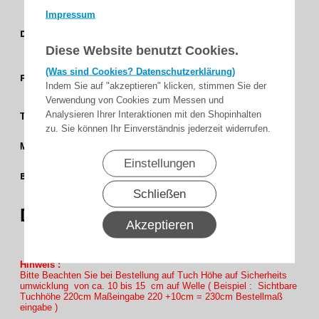
Impressum
Uni /
Dessingruppe
Diese Website benutzt Cookies.
Feinstruktur
(Was sind Cookies? Datenschutzerklärung)
Aqua -
Farbgruppe
Indem Sie auf "akzeptieren" klicken, stimmen Sie der
Blau
Verwendung von Cookies zum Messen und
4 %
Analysieren Ihrer Interaktionen mit den Shopinhalten
Transparenz
zu. Sie können Ihr Einverständnis jederzeit widerrufen.
Soltis 92
Matrieal
Einstellungen
177 cm
Bahnbreite
(69,7)
Schließen
92-
Dessin
50270
Akzeptieren
Hinweis :
Bitte Beachten Sie bei Bestellung auf Tuch Höhe auf Sicherheits
umwicklung von ca. 10 bis 15 cm auf Welle ( Beispiel : Sichtbare
Tuchhöhe 220cm Maßeingabe 220 +10cm = 230cm Bestellmaß
eingabe )