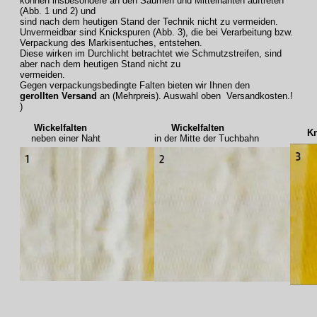
können insbesondere an den Säumen und Mittelnähten auftreten
(Abb. 1 und 2) und
sind nach dem heutigen Stand der Technik nicht zu vermeiden.
Unvermeidbar sind Knickspuren (Abb. 3), die bei Verarbeitung bzw.
Verpackung des Markisentuches, entstehen.
Diese wirken im Durchlicht betrachtet wie Schmutzstreifen, sind
aber nach dem heutigen Stand nicht zu
vermeiden.
Gegen verpackungsbedingte Falten bieten wir Ihnen den
gerollten Versand
an (Mehrpreis). Auswahl oben Versandkosten.!
)
Wickelfalten
Wickelfalten
Knic
neben einer Naht
in der Mitte der Tuchbahn