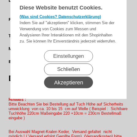
Dessingruppe
Diese Website benutzt Cookies.
Feinstruktur
(Was sind Cookies? Datenschutzerklärung)
Aqua -
Farbgruppe
Indem Sie auf "akzeptieren" klicken, stimmen Sie der
Blau
Verwendung von Cookies zum Messen und
4 %
Analysieren Ihrer Interaktionen mit den Shopinhalten
Transparenz
zu. Sie können Ihr Einverständnis jederzeit widerrufen.
Soltis 92
Matrieal
Einstellungen
177 cm
Bahnbreite
(69,7)
Schließen
92-
Dessin
50269
Akzeptieren
Hinweis :
Bitte Beachten Sie bei Bestellung auf Tuch Höhe auf Sicherheits
umwicklung von ca. 10 bis 15 cm auf Welle ( Beispiel : Sichtbare
Tuchhöhe 220cm Maßeingabe 220 +10cm = 230cm Bestellmaß
eingabe )
Bei Auswahl Magnet-Kralen Keder, Versand gefaltet nicht
möglich.! ( Versand erfolgt Gerollte Form) (Versandkosten) bitte