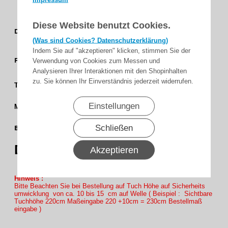
Diese Website benutzt Cookies.
Uni /
Dessingruppe
(Was sind Cookies? Datenschutzerklärung)
Feinstruktur
Indem Sie auf "akzeptieren" klicken, stimmen Sie der
Granit -
Farbgruppe
Verwendung von Cookies zum Messen und
Grau
Analysieren Ihrer Interaktionen mit den Shopinhalten
zu. Sie können Ihr Einverständnis jederzeit widerrufen.
4 %
Transparenz
Soltis 92
Einstellungen
Matrieal
177 cm
Schließen
Bahnbreite
(69,7)
Dessin
92-2045
Akzeptieren
Hinweis :
Bitte Beachten Sie bei Bestellung auf Tuch Höhe auf Sicherheits
umwicklung von ca. 10 bis 15 cm auf Welle ( Beispiel : Sichtbare
Tuchhöhe 220cm Maßeingabe 220 +10cm = 230cm Bestellmaß
eingabe )