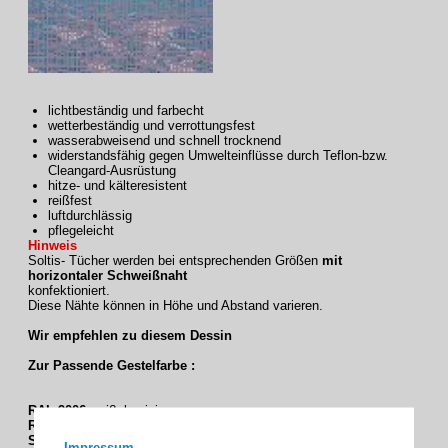
lichtbeständig und farbecht
wetterbeständig und verrottungsfest
wasserabweisend und schnell trocknend
widerstandsfähig gegen Umwelteinflüsse durch Teflon-bzw.
Cleangard-Ausrüstung
hitze- und kälteresistent
reißfest
luftdurchlässig
pflegeleicht
Hinweis
Soltis- Tücher werden bei entsprechenden Größen
mit
horizontaler Schweißnaht
konfektioniert.
Diese Nähte können in Höhe und Abstand varieren.
Wir empfehlen zu diesem Dessin
Zur Passende Gestelfarbe :
RAL 9006
weißaluminium
RAL 9016
verkehrsweiß
SL 89 - RAL 9005
tiefschwarz Feinstruktur matt
Impressum