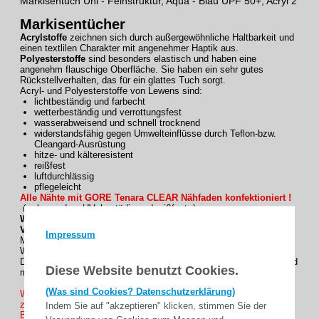
Markisentuch Uni - Feinstruktur, Aqua - Blau UPF 50+, Acryl 2
Markisentücher
Acrylstoffe
zeichnen sich durch außergewöhnliche Haltbarkeit und
einen textlilen Charakter mit angenehmer Haptik aus.
Polyesterstoffe
sind besonders elastisch und haben eine
angenehm flauschige Oberfläche. Sie haben ein sehr gutes
Rückstellverhalten, das für ein glattes Tuch sorgt.
Acryl- und Polyesterstoffe von Lewens sind:
lichtbeständig und farbecht
wetterbeständig und verrottungsfest
wasserabweisend und schnell trocknend
widerstandsfähig gegen Umwelteinflüsse durch Teflon-bzw.
Cleangard-Ausrüstung
hitze- und kälteresistent
reißfest
luftdurchlässig
pflegeleicht
Alle Nähte mit GORE Tenara CLEAR Nähfaden konfektioniert !
( = besonders UV- bestädig und reißfest. )
Wir empfehlen zu diesem Dessin:
Volant Form 2
Impressum
Manche Markisenmodelle sind nur mit einem Volant vollständig.
Wählen Sie aus unseren 4 Volantformen.
Der Volant wird passend zum Rapport des Dessins geschnitten und
Diese Website benutzt Cookies.
mit dem farblich abgestimmten Einfassband abgeschlossen.
(Was sind Cookies? Datenschutzerklärung)
Wünschen Sie ihre Markisentuch mit einen Volant ? , Wir haben
zur Auswahl mit ein höhe von 20 oder 30 cm
Indem Sie auf "akzeptieren" klicken, stimmen Sie der
Bei Maßeingabe den Ausfallmaß gewünschte Volant höhe mit