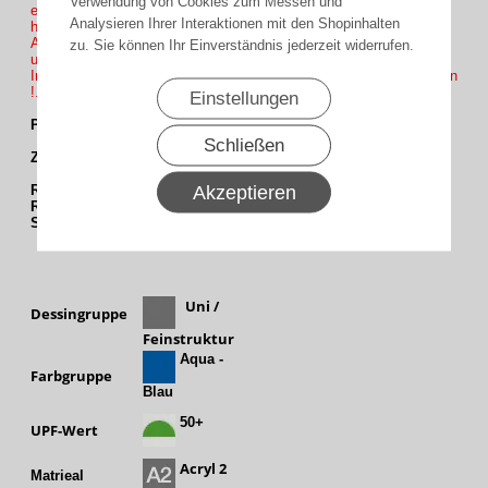
Verwendung von Cookies zum Messen und
eingeben ( Beispiel 350 cm Ausfall + 20cm oder +30cm Volant
Analysieren Ihrer Interaktionen mit den Shopinhalten
höhe = 370 oder 380 Ausfall und bei Volant Auswahl die Höhe
Anklicken ob Sie es in höhe 20cm oder 30cm wünschen Volant 1
zu. Sie können Ihr Einverständnis jederzeit widerrufen.
und 2 Ohne Mehrpreis Volant 3 und 4 mit Mehrpreis.
Info : Farb auswahl des Einfassbands nicht vergessen zu anklicken
!.
Einstellungen
Passende Einfassband : E79 und E87
Schließen
Zur Passende Gestelfarbe :
Akzeptieren
RAL 5002
ultramarinblau
RAL 9006
weißaluminium
SL 88 - RAL 7016
anthrazitgrau Feinstruktur matt
Uni /
Dessingruppe
Feinstruktur
Aqua -
Farbgruppe
Blau
50+
UPF-Wert
Acryl 2
Matrieal