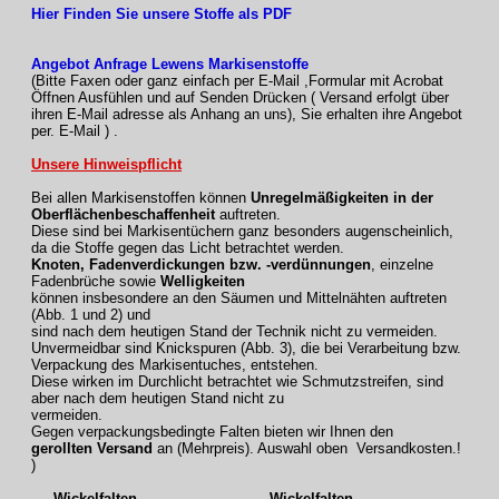
Hier Finden Sie unsere Stoffe als PDF
Angebot Anfrage Lewens Markisenstoffe
(Bitte Faxen oder ganz einfach per E-Mail ,Formular mit Acrobat
Öffnen Ausfühlen und auf Senden Drücken ( Versand erfolgt über
ihren E-Mail adresse als Anhang an uns), Sie erhalten ihre Angebot
per. E-Mail ) .
Unsere Hinweispflicht
Bei allen Markisenstoffen können
Unregelmäßigkeiten in der
Oberflächenbeschaffenheit
auftreten.
Diese sind bei Markisentüchern ganz besonders augenscheinlich,
da die Stoffe gegen das Licht betrachtet werden.
Knoten, Fadenverdickungen bzw. -verdünnungen
, einzelne
Fadenbrüche sowie
Welligkeiten
können insbesondere an den Säumen und Mittelnähten auftreten
(Abb. 1 und 2) und
sind nach dem heutigen Stand der Technik nicht zu vermeiden.
Unvermeidbar sind Knickspuren (Abb. 3), die bei Verarbeitung bzw.
Verpackung des Markisentuches, entstehen.
Diese wirken im Durchlicht betrachtet wie Schmutzstreifen, sind
aber nach dem heutigen Stand nicht zu
vermeiden.
Gegen verpackungsbedingte Falten bieten wir Ihnen den
gerollten Versand
an (Mehrpreis). Auswahl oben Versandkosten.!
)
Wickelfalten
Wickelfalten