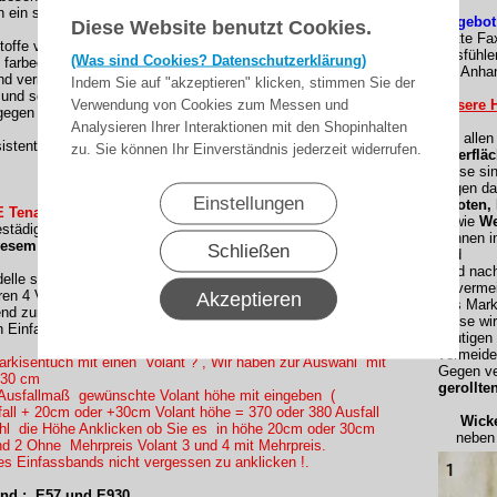
 ein sehr gutes Rückstellverhalten, das für ein glattes Tuch
Angebot
Diese Website benutzt Cookies.
(Bitte Fa
stoffe von Lewens sind:
Ausfühle
(Was sind Cookies? Datenschutzerklärung)
 farbecht
als Anhan
nd verrottungsfest
Indem Sie auf "akzeptieren" klicken, stimmen Sie der
und schnell trocknend
Verwendung von Cookies zum Messen und
Unsere H
gegen Umwelteinflüsse durch Teflon-bzw. Cleangard-
Analysieren Ihrer Interaktionen mit den Shopinhalten
Bei alle
sistent
zu. Sie können Ihr Einverständnis jederzeit widerrufen.
Oberfläc
Diese si
gegen da
Einstellungen
Knoten,
 Tenara CLEAR Nähfaden konfektioniert !
sowie
We
tädig und reißfest. )
können i
iesem Dessin:
Schließen
und
sind nac
le sind nur mit einem Volant vollständig.
Unvermei
en 4 Volantformen.
Akzeptieren
des Mark
end zum Rapport des Dessins geschnitten und mit dem
Diese wi
n Einfassband abgeschlossen.
heutigen
vermeide
rkisentuch mit einen Volant ? , Wir haben zur Auswahl mit
Gegen ve
 30 cm
gerollte
Ausfallmaß gewünschte Volant höhe mit eingeben (
all + 20cm oder +30cm Volant höhe = 370 oder 380 Ausfall
Wickel
ahl die Höhe Anklicken ob Sie es in höhe 20cm oder 30cm
neben e
d 2 Ohne Mehrpreis Volant 3 und 4 mit Mehrpreis.
es Einfassbands nicht vergessen zu anklicken !.
nd : E57 und E930