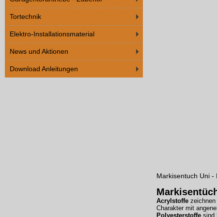
Tortechnik
Elektro-Installationsmaterial
News und Aktionen
Download Anleitungen
Markisentuch Uni - 
Markisentüc
Acrylstoffe
zeichnen 
Charakter mit angene
Polyesterstoffe
sind 