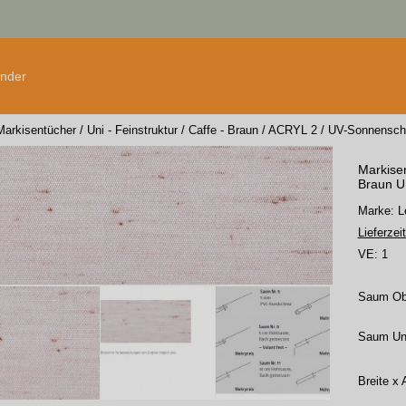
änder
Markisentücher
/
Uni - Feinstruktur
/
Caffe - Braun
/
ACRYL 2
/
UV-Sonnensch
Markisen
Braun UP
Marke:
Lieferzeit
VE:
1
Saum O
Saum Un
Breite x 