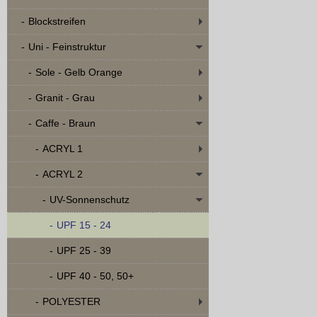
Blockstreifen
Uni - Feinstruktur
Sole - Gelb Orange
Granit - Grau
Caffe - Braun
ACRYL 1
ACRYL 2
UV-Sonnenschutz
UPF 15 - 24
UPF 25 - 39
UPF 40 - 50, 50+
POLYESTER