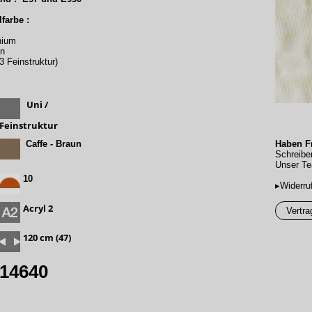
farbe :
nium
un
 Feinstruktur)
Uni /
Feinstruktur
Caffe - Braun
Haben Fr
Schreibe
Unser Te
10
▸Widerru
Acryl 2
Vertra
120 cm (47)
14640