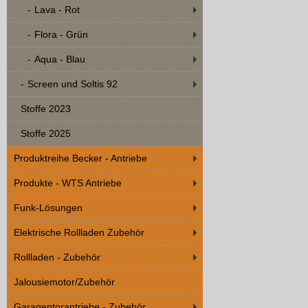
Lava - Rot
Flora - Grün
Aqua - Blau
Screen und Soltis 92
Stoffe 2023
Stoffe 2025
Produktreihe Becker - Antriebe
Produkte - WTS Antriebe
Funk-Lösungen
Elektrische Rollladen Zubehör
Rollladen - Zubehör
Jalousiemotor/Zubehör
Garagentorantriebe - Zubehör