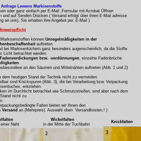
 Anfrage Lewens Markisenstoffe
xen oder ganz einfach per E-Mail ,Formular mit Acrobat Öffnen
n und auf Senden Drücken ( Versand erfolgt über ihren E-Mail adresse
g an uns), Sie erhalten ihre Angebot per. E-Mail ) .
inweispflicht
n Markisenstoffen können
Unregelmäßigkeiten in der
henbeschaffenheit
auftreten.
nd bei Markisentüchern ganz besonders augenscheinlich, da die Stoffe
s Licht betrachtet werden.
 Fadenverdickungen bzw. -verdünnungen
, einzelne Fadenbrüche
lligkeiten
nsbesondere an den Säumen und Mittelnähten auftreten (Abb. 1 und 2)
h dem heutigen Stand der Technik nicht zu vermeiden.
dbar sind Knickspuren (Abb. 3), die bei Verarbeitung bzw. Verpackung
isentuches, entstehen.
rken im Durchlicht betrachtet wie Schmutzstreifen, sind aber nach dem
 Stand nicht zu
n.
rpackungsbedingte Falten bieten wir Ihnen den
n Versand
an (Mehrpreis). Auswahl oben Versandkosten.! )
falten
Wickelfalten
Knickfalten
iner Naht
in der Mitte der Tuchbahn