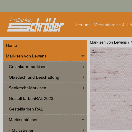
Über uns
Versandpreise & -L
Markisen von Lewens
/
Home
Zoom
Markisen von Lewens
Gelenkarmmarkisen
Glasdach und Beschattung
Senkrecht-Markisen
Gestell farbenRAL 2023
Gestellfarben RAL
Markisentücher
Multistreifen