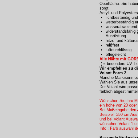
Oberfläche. Sie haben
sorgt.
Acryl- und Polyester
lichtbeständig und
wetterbeständig u
wasserabweisend 
widerstandsfähig 
Ausrüstung
hitze- und kältere
reißfest
luftdurchlässig
pflegeleicht
Alle Nähte mit GORE
( = besonders UV- bes
Wir empfehlen zu d
Volant Form 2
Manche Markisenmodel
Wählen Sie aus unser
Der Volant wird pass
farblich abgestimmte
Wünschen Sie ihre Ma
ein höhe von 20 oder
Bei Maßeingabe den 
Beispiel 350 cm Ausf
und bei Volant Ausw
wünschen Volant 1 un
Info : Farb auswahl d
Passende Einfassba