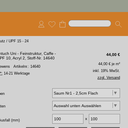
utz
/
UPF 15 - 24
tuch Uni - Feinstruktur, Caffe -
44,00
€
F 10, Acryl 2, Stoff-Nr. 14640
44,00
€ je m²
 Lewens
Artikelnr.: 14640
inkl. 19% MwSt.
*:
14-21 Werktage
zzgl. Versand
ben
ten
x
Ausfall (mm)