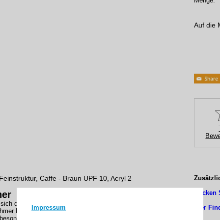
Menge:
Auf die 
Bewe
Feinstruktur, Caffe - Braun UPF 10, Acryl 2
Zusätzli
her
Klicken 
sich durch außergewöhnliche Haltbarkeit und einen textlilen
Impressum
Hier Fin
hmer Haptik aus.
besonders elastisch und haben eine angenehm flauschige