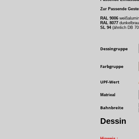
Zur Passende Gestel
RAL 9006
weißalumi
RAL 8077
dunkelbra
SL 94
(ähnlich DB 703
Dessingruppe
Farbgruppe
UPF-Wert
Matrieal
Bahnbreite
Dessin
Hinweis :