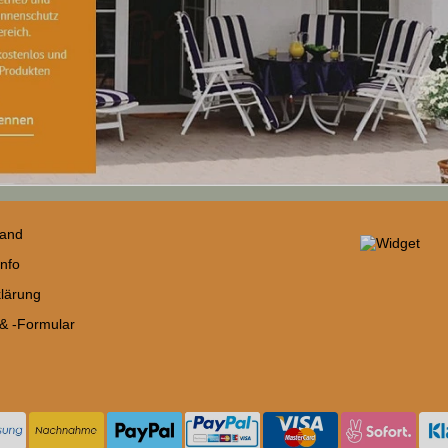
sand
nfo
lärung
 & -Formular