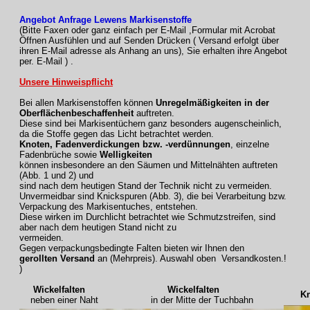
Angebot Anfrage Lewens Markisenstoffe
(Bitte Faxen oder ganz einfach per E-Mail ,Formular mit Acrobat
Öffnen Ausfühlen und auf Senden Drücken ( Versand erfolgt über
ihren E-Mail adresse als Anhang an uns), Sie erhalten ihre Angebot
per. E-Mail ) .
Unsere Hinweispflicht
Bei allen Markisenstoffen können
Unregelmäßigkeiten in der
Oberflächenbeschaffenheit
auftreten.
Diese sind bei Markisentüchern ganz besonders augenscheinlich,
da die Stoffe gegen das Licht betrachtet werden.
Knoten, Fadenverdickungen bzw. -verdünnungen
, einzelne
Fadenbrüche sowie
Welligkeiten
können insbesondere an den Säumen und Mittelnähten auftreten
(Abb. 1 und 2) und
sind nach dem heutigen Stand der Technik nicht zu vermeiden.
Unvermeidbar sind Knickspuren (Abb. 3), die bei Verarbeitung bzw.
Verpackung des Markisentuches, entstehen.
Diese wirken im Durchlicht betrachtet wie Schmutzstreifen, sind
aber nach dem heutigen Stand nicht zu
vermeiden.
Gegen verpackungsbedingte Falten bieten wir Ihnen den
gerollten Versand
an (Mehrpreis). Auswahl oben Versandkosten.!
)
Wickelfalten
Wickelfalten
Knic
neben einer Naht
in der Mitte der Tuchbahn