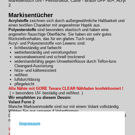
Markisentuch Uni - Feinstruktur, Caffe - Braun UPF 50+, Acryl
2
Markisentücher
Acrylstoffe
zeichnen sich durch außergewöhnliche Haltbarkeit und
einen textlilen Charakter mit angenehmer Haptik aus.
Polyesterstoffe
sind besonders elastisch und haben eine
angenehm flauschige Oberfläche. Sie haben ein sehr gutes
Rückstellverhalten, das für ein glattes Tuch sorgt.
Acryl- und Polyesterstoffe von Lewens sind:
lichtbeständig und farbecht
wetterbeständig und verrottungsfest
wasserabweisend und schnell trocknend
widerstandsfähig gegen Umwelteinflüsse durch Teflon-bzw.
Cleangard-Ausrüstung
hitze- und kälteresistent
reißfest
luftdurchlässig
pflegeleicht
Alle Nähte mit GORE Tenara CLEAR Nähfaden konfektioniert !
( = besonders UV- bestädig und reißfest. )
Wir empfehlen zu diesem Dessin:
Volant Form 2
Manche Markisenmodelle sind nur mit einem Volant vollständig.
Wählen Sie aus unseren 4 Volantformen.
Der Volant wird passend zum Rapport des Dessins geschnitten und
mit dem farblich abgestimmten Einfassband abgeschlossen.
Impressum
Wünschen Sie ihre Markisentuch mit einen Volant ? , Wir haben
zur Auswahl mit ein höhe von 20 oder 30 cm