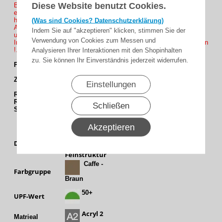
Diese Website benutzt Cookies.
Bei Maßeingabe den Ausfallmaß gewünschte Volant höhe mit
eingeben ( Beispiel 350 cm Ausfall + 20cm oder +30cm Volant
höhe = 370 oder 380 Ausfall und bei Volant Auswahl die Höhe
(Was sind Cookies? Datenschutzerklärung)
Anklicken ob Sie es in höhe 20cm oder 30cm wünschen Volant 1
Indem Sie auf "akzeptieren" klicken, stimmen Sie der
und 2 Ohne Mehrpreis Volant 3 und 4 mit Mehrpreis.
Verwendung von Cookies zum Messen und
Info : Farb auswahl des Einfassbands nicht vergessen zu anklicken
!.
Analysieren Ihrer Interaktionen mit den Shopinhalten
zu. Sie können Ihr Einverständnis jederzeit widerrufen.
Passende Einfassband : E14 und E106
Zur Passende Gestelfarbe :
Einstellungen
RAL 7016
anthrazitgrau
RAL 9006
weißaluminium
Schließen
SL 94
(ähnlich DB 703 Feinstruktur)
Akzeptieren
Uni /
Dessingruppe
Feinstruktur
Caffe -
Farbgruppe
Braun
50+
UPF-Wert
Acryl 2
Matrieal