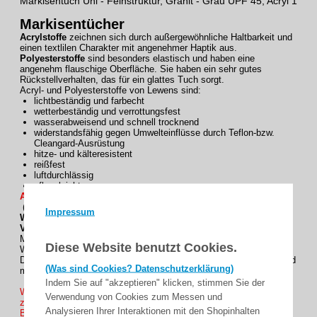
Markisentuch Uni - Feinstruktur, Granit - Grau UPF 45, Acryl 1
Markisentücher
Acrylstoffe
zeichnen sich durch außergewöhnliche Haltbarkeit und
einen textlilen Charakter mit angenehmer Haptik aus.
Polyesterstoffe
sind besonders elastisch und haben eine
angenehm flauschige Oberfläche. Sie haben ein sehr gutes
Rückstellverhalten, das für ein glattes Tuch sorgt.
Acryl- und Polyesterstoffe von Lewens sind:
lichtbeständig und farbecht
wetterbeständig und verrottungsfest
wasserabweisend und schnell trocknend
widerstandsfähig gegen Umwelteinflüsse durch Teflon-bzw.
Cleangard-Ausrüstung
hitze- und kälteresistent
reißfest
luftdurchlässig
pflegeleicht
Alle Nähte mit GORE Tenara CLEAR Nähfaden konfektioniert !
( = besonders UV- bestädig und reißfest. )
Impressum
Wir empfehlen zu diesem Dessin:
Volant Form 2
Manche Markisenmodelle sind nur mit einem Volant vollständig.
Diese Website benutzt Cookies.
Wählen Sie aus unseren 4 Volantformen.
Der Volant wird passend zum Rapport des Dessins geschnitten und
(Was sind Cookies? Datenschutzerklärung)
mit dem farblich abgestimmten Einfassband abgeschlossen.
Indem Sie auf "akzeptieren" klicken, stimmen Sie der
Wünschen Sie ihre Markisentuch mit einen Volant ? , Wir haben
Verwendung von Cookies zum Messen und
zur Auswahl mit ein höhe von 20 oder 30 cm
Analysieren Ihrer Interaktionen mit den Shopinhalten
Bei Maßeingabe den Ausfallmaß gewünschte Volant höhe mit