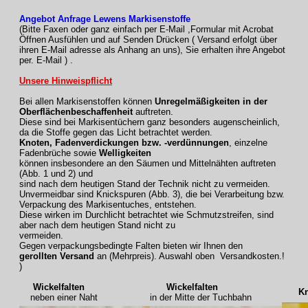
Angebot Anfrage Lewens Markisenstoffe
(Bitte Faxen oder ganz einfach per E-Mail ,Formular mit Acrobat
Öffnen Ausfühlen und auf Senden Drücken ( Versand erfolgt über
ihren E-Mail adresse als Anhang an uns), Sie erhalten ihre Angebot
per. E-Mail ) .
Unsere Hinweispflicht
Bei allen Markisenstoffen können
Unregelmäßigkeiten in der
Oberflächenbeschaffenheit
auftreten.
Diese sind bei Markisentüchern ganz besonders augenscheinlich,
da die Stoffe gegen das Licht betrachtet werden.
Knoten, Fadenverdickungen bzw. -verdünnungen
, einzelne
Fadenbrüche sowie
Welligkeiten
können insbesondere an den Säumen und Mittelnähten auftreten
(Abb. 1 und 2) und
sind nach dem heutigen Stand der Technik nicht zu vermeiden.
Unvermeidbar sind Knickspuren (Abb. 3), die bei Verarbeitung bzw.
Verpackung des Markisentuches, entstehen.
Diese wirken im Durchlicht betrachtet wie Schmutzstreifen, sind
aber nach dem heutigen Stand nicht zu
vermeiden.
Gegen verpackungsbedingte Falten bieten wir Ihnen den
gerollten Versand
an (Mehrpreis). Auswahl oben Versandkosten.!
)
Wickelfalten
Wickelfalten
Knic
neben einer Naht
in der Mitte der Tuchbahn