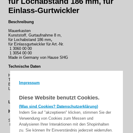
für Lochabstand 186 mm, für
Einlass-Gurtwickler
Beschreibung
Mauerkasten
Kunststoff, Gurtaufnahme 8 m,
für Lochabstand 186 mm
,
für Einlassgurtwickler für Art.-Nr.
1 3060 00 00
1 3054 00 00
Made in Germany von Hause SHG
Technische Daten
Höhe (H): 205 mm
Tiefe (T) : 205 mm
Impressum
Breite (B) : 45 mm
Lochabstand : 186 mm
Diese Website benutzt Cookies.
Lieferumfang:
1x Mauerkasten 186 Lochabstand
(Was sind Cookies? Datenschutzerklärung)
Haben Fragen zu diesem Produkt ?
Indem Sie auf "akzeptieren" klicken, stimmen Sie der
Verwendung von Cookies zum Messen und
Schreiben Sie uns an mit ihre E-Mail-Adresse
Analysieren Ihrer Interaktionen mit den Shopinhalten
Unser Team wird ihnen schnellstmöglich antworten .
zu. Sie können Ihr Einverständnis jederzeit widerrufen.