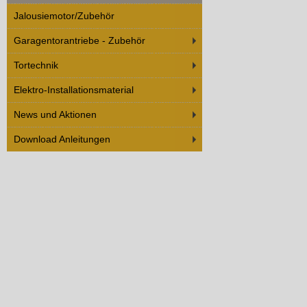
Jalousiemotor/Zubehör
Garagentorantriebe - Zubehör
Tortechnik
Elektro-Installationsmaterial
News und Aktionen
Download Anleitungen