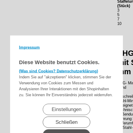
Staffelu
(Stück)
3
5
7
10
Impressum
SHG
mit 
Diese Website benutzt Cookies.
mm 
(Was sind Cookies? Datenschutzerklärung)
Indem Sie auf "akzeptieren" klicken, stimmen Sie der
Verwendung von Cookies zum Messen und
SHG- Min
Bund
Analysieren Ihrer Interaktionen mit den Shopinhalten
zu. Sie können Ihr Einverständnis jederzeit widerrufen.
Beschrei
Stahl-Mi
Geeignet
Einstellungen
Technisc
Außendu
Bohrung
Schließen
Lieferum
1x Stahl