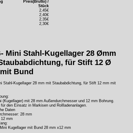
ng
Preis(Brutto) /
Stück
2,45€
2,40€
2,35€
2,30€
- Mini Stahl-Kugellager 28 Ømm
Staubabdichtung, für Stift 12 Ø
mit Bund
i Stahl-Kugellager 28 mm mit Staubabdichtung, für Stift 12 mm mit
bung:
ni (Kugellager) mit 28 mm Außendurchmesser und 12 mm Bohrung.
 für den Einsatz in Markisen und Rollladenanlagen.
he Daten
rchmesser: 28 mm
: 12 mm
fang:
-Mini Kugellager mit Bund 28 mm x12 mm