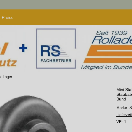
 Preise
i-Lager
Mini St
Staubabd
Bund
Marke:
Lieferzeit
VE:
1