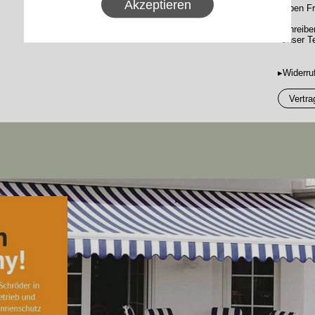
Akzeptieren
Haben Fr
Schreibe
Unser Te
▸Widerru
Vertra