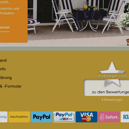
sand
nfo
lärung
 & -Formular