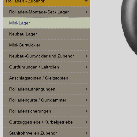
Rollladen - Zubehör
Rollladen-Montage-Set / Lager
Mini-Lager
Neubau Lager
Mini-Gurtwickler
Neubau-Gurtwickler und Zubehör
Gurtführungen / Leitrollen
Anschlagstopfen / Gleitstopfen
Rollladenaufhängungen
Rollladengurte / Gurtklammer
Rollladensicherungen
Gurtzuggetriebe / Kurbelgetriebe
Stahlrohrwellen Zubehör