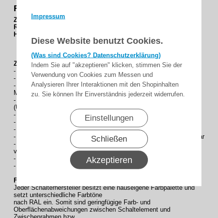
Rahmen
Impressum
Zur Auswahl stehen :
R-5620-UW =Ultraweiss*
Hersteller-Nr : 36500312
Diese Website benutzt Cookies.
(Was sind Cookies? Datenschutzerklärung)
Zeitschaltuhr Troll Standard 5620-UW
Indem Sie auf "akzeptieren" klicken, stimmen Sie der
- Großes Display mit Kontrasteinstellung und große Bedientasten
Verwendung von Cookies zum Messen und
- Einfache Übernahme der aktuellen Uhrzeit als Schaltzeit
Analysieren Ihrer Interaktionen mit den Shopinhalten
- Einfache Einstellung durch Installationsassistent und
Menüführung
zu. Sie können Ihr Einverständnis jederzeit widerrufen.
- Tages- + Wochenprogramm und Zufallsfunktion
(Urlaubsschaltung)
- Blockiererkennung bei mechanischen Rohrmotoren integriert
Einstellungen
- Automatische Sommer- / Winterzeitumstellung (deaktivierbar)
- Einfache AUTO / MAN Umschaltung sowie Reset-Funktion
- Tastensperre (Schutz gegen unbeabsichtigte Eingaben) aktivierbar
Schließen
- Drehrichtungsumkehr (falls die Drehrichtung des Motors
vertauscht ist)
- Gangreserve bei Stromausfall > 8 Stunden
Akzeptieren
- Stand-by: < 0,6 W
Farben*:
Jeder Schalterhersteller besitzt eine hauseigene Farbpalette und
setzt unterschiedliche Farbtöne
nach RAL ein. Somit sind geringfügige Farb- und
Oberflächenabweichungen zwischen Schaltelement und
Zwischenrahmen bzw.