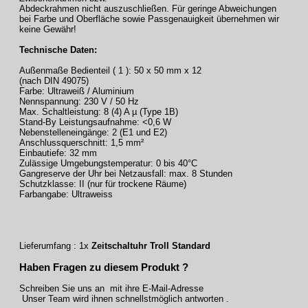
Abdeckrahmen nicht auszuschließen. Für geringe Abweichungen
bei Farbe und Oberfläche sowie Passgenauigkeit übernehmen wir
keine Gewähr!
Technische Daten:
Außenmaße Bedienteil ( 1 ): 50 x 50 mm x 12
(nach DIN 49075)
Farbe: Ultraweiß / Aluminium
Nennspannung: 230 V / 50 Hz
Max. Schaltleistung: 8 (4) A µ (Type 1B)
Stand-By Leistungsaufnahme: <0,6 W
Nebenstelleneingänge: 2 (E1 und E2)
Anschlussquerschnitt: 1,5 mm²
Einbautiefe: 32 mm
Zulässige Umgebungstemperatur: 0 bis 40°C
Gangreserve der Uhr bei Netzausfall: max. 8 Stunden
Schutzklasse: II (nur für trockene Räume)
Farbangabe: Ultraweiss
Lieferumfang : 1x
Zeitschaltuhr Troll Standard
Haben Fragen zu diesem Produkt ?
Schreiben Sie uns an mit ihre E-Mail-Adresse
Unser Team wird ihnen schnellstmöglich antworten .