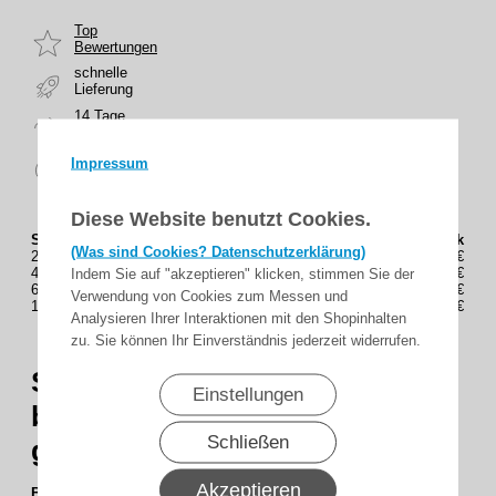
Top
Bewertungen
schnelle
Lieferung
14 Tage
Rückgaberecht
sicher
Impressum
zahlen
Diese Website benutzt Cookies.
Staffelung (Stück)
Preis(Brutto) / Stück
(Was sind Cookies? Datenschutzerklärung)
2
11,69€
4
11,49€
Indem Sie auf "akzeptieren" klicken, stimmen Sie der
6
11,28€
Verwendung von Cookies zum Messen und
10
10,87€
Analysieren Ihrer Interaktionen mit den Shopinhalten
zu. Sie können Ihr Einverständnis jederzeit widerrufen.
SHG -
Rollladengurt 23 mm
Einstellungen
beige, 12 m, abgelängt und
Schließen
geschlitzt
Akzeptieren
Beschreibung