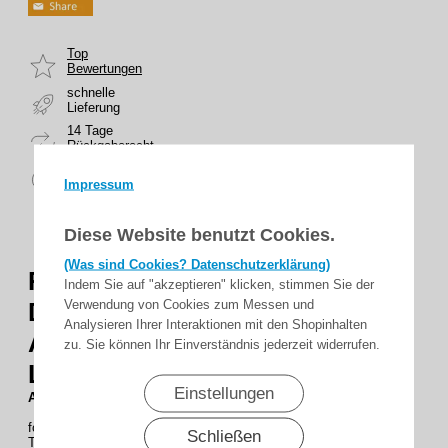
Top
Bewertungen
schnelle
Lieferung
14 Tage
Rückgaberecht
sicher
zahlen
Impressum
Diese Website benutzt Cookies.
(Was sind Cookies? Datenschutzerklärung)
Rolltor-Anschlussdose AD-4
Indem Sie auf "akzeptieren" klicken, stimmen Sie der
Verwendung von Cookies zum Messen und
Die Große - vielseitige
Analysieren Ihrer Interaktionen mit den Shopinhalten
Anschlussdose mit
zu. Sie können Ihr Einverständnis jederzeit widerrufen.
Leiterplatine
Einstellungen
AD-4 AP
Die Große“ - vielseitige Anschlussdose mit Leiterplatine
formschöne und sehr stabile Anschlussdose für die
Schließen
Torblattmontage