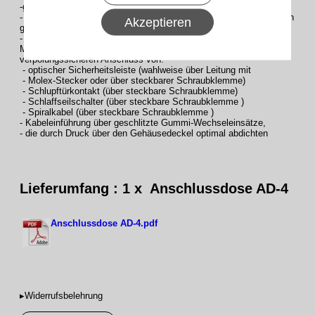
-großer Klemmraum und vorgeprägte Kabeldurchführungen
- dank der hoher Schutzart IP 66 auch für raue Einsatzbedingungen
Akzeptieren
geeignet
- inklusive Spiralverschraubung und 3 x Kabelverschraubungen
M16x1,5
verpolungssicheren Anschluss von:
- optischer Sicherheitsleiste (wahlweise über Leitung mit
- Molex-Stecker oder über steckbarer Schraubklemme)
- Schlupftürkontakt (über steckbare Schraubklemme)
- Schlaffseilschalter (über steckbare Schraubklemme )
- Spiralkabel (über steckbare Schraubklemme )
- Kabeleinführung über geschlitzte Gummi-Wechseleinsätze,
- die durch Druck über den Gehäusedeckel optimal abdichten
Lieferumfang : 1 x Anschlussdose AD-4
Anschlussdose AD-4.pdf
▸Widerrufsbelehrung