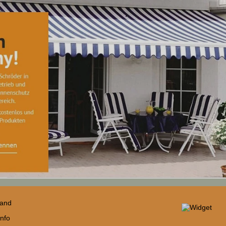
sand
nfo