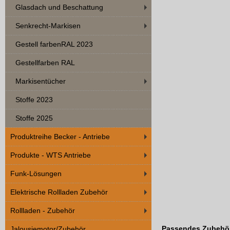
Glasdach und Beschattung
Senkrecht-Markisen
Gestell farbenRAL 2023
Gestellfarben RAL
Markisentücher
Stoffe 2023
Stoffe 2025
Produktreihe Becker - Antriebe
Produkte - WTS Antriebe
Funk-Lösungen
Elektrische Rollladen Zubehör
Rollladen - Zubehör
Passendes Zubehö
Jalousiemotor/Zubehör