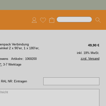
enpack Verbindung
49,90
€
nkel 2 x 90'er, 1 x 180'er,
inkl. 19% MwSt.
zzgl. Versand
 Lewens
Artikelnr.: 1069200
*:
3-7 Werktage
 RAL NR: Eintragen