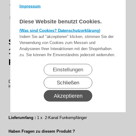
14 Tage
Impressum
Rückgaberecht
sicher
zahlen
Diese Website benutzt Cookies.
(Was sind Cookies? Datenschutzerklärung)
Indem Sie auf "akzeptieren" klicken, stimmen Sie der
Sommer Deckenaufhängung
Verwendung von Cookies zum Messen und
Analysieren Ihrer Interaktionen mit den Shopinhalten
1646V000 für Sommer base+,
zu. Sie können Ihr Einverständnis jederzeit widerrufen.
pro+, tiga und tiga+
Einstellungen
Deckenaufhängung Set für Sommer base+, pro+, tiga und tiga+,
Schließen
inklusive Befestigungsmaterial (1646)
Akzeptieren
Gewicht
0,443 kg
Lieferumfang :
1 x 2-Kanal Funkempfänger
Haben Fragen zu diesem Produkt ?