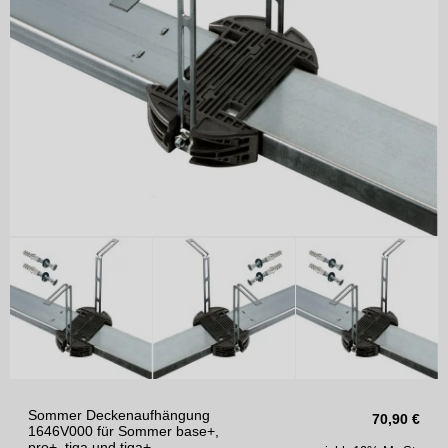
Sommer Deckenaufhängung
70,90
€
1646V000 für Sommer base+,
pro+, tiga und tiga+