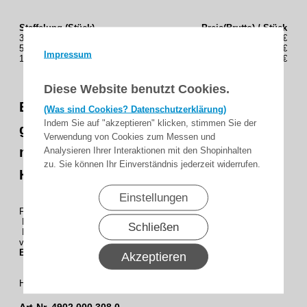
Staffelung (Stück)
Preis(Brutto) / Stück
3
12,75€
5
12,66€
Impressum
10
12,45€
Diese Website benutzt Cookies.
Becker - Starre Sicherheitsfeder 3-
(Was sind Cookies? Datenschutzerklärung)
Indem Sie auf "akzeptieren" klicken, stimmen Sie der
gliedrig für Rohrantriebe
Verwendung von Cookies zum Messen und
mit automatischer Erkennung von
Analysieren Ihrer Interaktionen mit den Shopinhalten
zu. Sie können Ihr Einverständnis jederzeit widerrufen.
Hochschiebesicherunge
Einstellungen
Für Wellendurchmesser 50 mm und 60 mm .
Mit Aufnahmeprofil für 8 mm und 14 mm Rollladenlamellen .
Schließen
Rollladen-Rohrantriebe mit automatischer Erkennung
von Hochschiebesicherungen
(+-Typen, z. B. RP+, PR+,E01,
E03,
C01, B01etc.) .
Akzeptieren
Hersteller :
Becker
Art-Nr.
4902 000 308 0