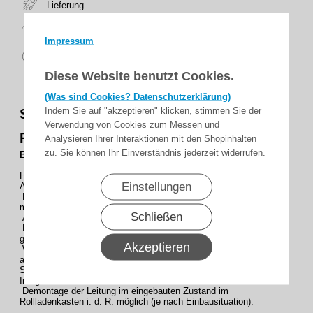
Lieferung
14 Tage
Rückgaberecht
Impressum
sicher
zahlen
Diese Website benutzt Cookies.
(Was sind Cookies? Datenschutzerklärung)
Indem Sie auf "akzeptieren" klicken, stimmen Sie der
Steckbare BECKER Anschlussleitung C-
Verwendung von Cookies zum Messen und
Plug mit Aderendhülsen
Analysieren Ihrer Interaktionen mit den Shopinhalten
zu. Sie können Ihr Einverständnis jederzeit widerrufen.
Bschreibung :
Hohe Flexibilität durch verschiedene C-plug steckbare
Einstellungen
Anschlussleitungen.
Keine Verschraubung notwendig, daher leicht zu
montieren/demontieren .
Schließen
Antriebskopf überwickelbar Schutzart IP44 .
Handelsüblicher Phasenprüfer mit schmaler Klinge
genügt zur Montage/Demontage am Antrieb .
Akzeptieren
Weiße Leitung ermöglicht eine unauffällige Integration
auch im Sichtbereich UV-beständige Gummi-Leitung.
Schwarze Leitung ermöglicht eine unauffällige
Integration bei dunklen oder schwarzen Elementen.
Demontage der Leitung im eingebauten Zustand im
Rollladenkasten i. d. R. möglich (je nach Einbausituation).