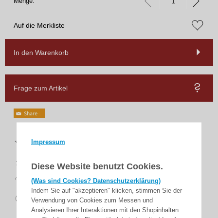
Menge:
Auf die Merkliste
In den Warenkorb
Frage zum Artikel
Top
Impressum
Bewertungen
schnelle
Lieferung
Diese Website benutzt Cookies.
14 Tage
(Was sind Cookies? Datenschutzerklärung)
Rückgaberecht
Indem Sie auf "akzeptieren" klicken, stimmen Sie der
sicher
Verwendung von Cookies zum Messen und
zahlen
Analysieren Ihrer Interaktionen mit den Shopinhalten