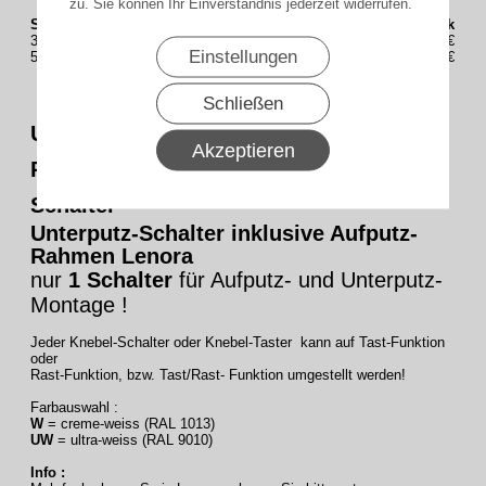
zu. Sie können Ihr Einverständnis jederzeit widerrufen.
Staffelung (Stück)
Preis(Brutto) / Stück
3
31,90€
Einstellungen
5
29,90€
Schließen
Universal Jalousieschalter für trockene
Akzeptieren
Räume Auswahl als Knebel Taster oder
Schalter
Unterputz-Schalter inklusive Aufputz-
Rahmen Lenora
nur
1 Schalter
für Aufputz- und Unterputz-
Montage !
Jeder Knebel-Schalter oder Knebel-Taster kann auf Tast-Funktion
oder
Rast-Funktion, bzw. Tast/Rast- Funktion umgestellt werden!
Farbauswahl :
W
= creme-weiss (RAL 1013)
UW
= ultra-weiss (RAL 9010)
Info :