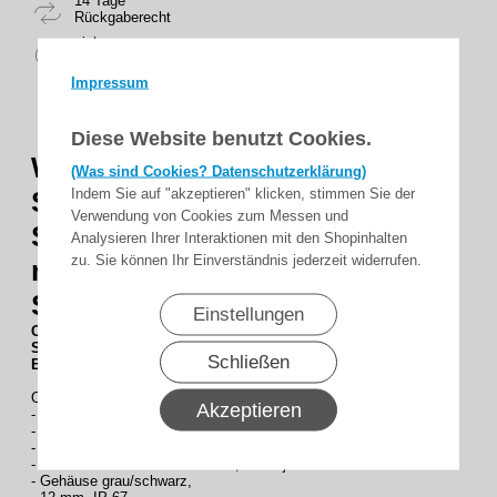
14 Tage
Rückgaberecht
sicher
zahlen
Impressum
Diese Website benutzt Cookies.
WITT SIGNAL -
(Was sind Cookies? Datenschutzerklärung)
Indem Sie auf "akzeptieren" klicken, stimmen Sie der
Schließkantensicherungen Set,
Verwendung von Cookies zum Messen und
Sender 0,5m Empfänger 0,5m
Analysieren Ihrer Interaktionen mit den Shopinhalten
zu. Sie können Ihr Einverständnis jederzeit widerrufen.
mit Stecker opto-elektronische
Schaltleiste
Einstellungen
OSW-2M
Opto-Sensor-Set WITT mit Stecker
Sender : 0,5 m
Schließen
Empfänger : 5,5 m
Opto-Sensor-Sets (Sender + Empfänger)
Akzeptieren
- Original
WITT SIGNAL
Infrarot-Sensoren
- integriertes Diagnosesystem mit optischer
- Anzeige und LED-Anzeige für Schaltzustand
- Reichweite 1 m bis max. 12 m, selbstjustierend
- Gehäuse grau/schwarz,