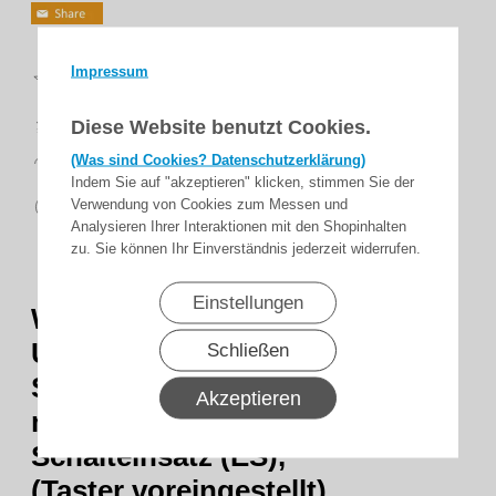
Top
Impressum
Bewertungen
schnelle
Diese Website benutzt Cookies.
Lieferung
14 Tage
(Was sind Cookies? Datenschutzerklärung)
Rückgaberecht
Indem Sie auf "akzeptieren" klicken, stimmen Sie der
sicher
Verwendung von Cookies zum Messen und
zahlen
Analysieren Ihrer Interaktionen mit den Shopinhalten
zu. Sie können Ihr Einverständnis jederzeit widerrufen.
Einstellungen
WTS - Alu-Standsäulen mit
Universal Schlüssel-Taster /
Schließen
Schalter
Akzeptieren
mit Multifunktions-
Schalteinsatz (ES),
(Taster voreingestellt).