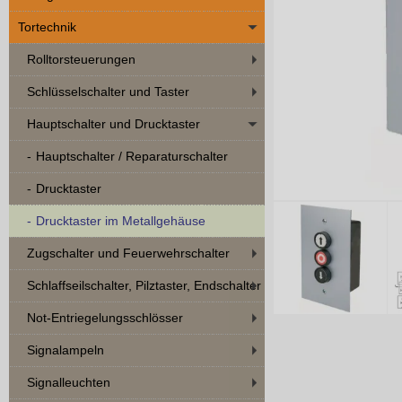
Tortechnik
Rolltorsteuerungen
Schlüsselschalter und Taster
Hauptschalter und Drucktaster
Hauptschalter / Reparaturschalter
Drucktaster
Drucktaster im Metallgehäuse
Zugschalter und Feuerwehrschalter
Schlaffseilschalter, Pilztaster, Endschalter
Not-Entriegelungsschlösser
Signalampeln
Signalleuchten