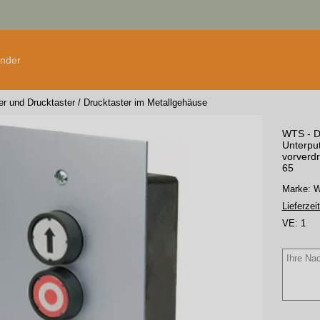
änder
er und Drucktaster
/
Drucktaster im Metallgehäuse
WTS - Dr
Unterpu
vorverdr
65
Marke:
Lieferzeit
VE:
1