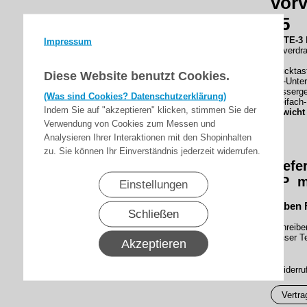
vorv
65
GDTE-3
D
Impressum
vorverdr
Drucktas
Diese Website benutzt Cookies.
Iso-Unte
wasserge
(Was sind Cookies? Datenschutzerklärung)
Dreifach
Indem Sie auf "akzeptieren" klicken, stimmen Sie der
Gewicht 
Verwendung von Cookies zum Messen und
Analysieren Ihrer Interaktionen mit den Shopinhalten
zu. Sie können Ihr Einverständnis jederzeit widerrufen.
Liefe
UP mi
Einstellungen
Haben 
Schließen
Schreibe
Unser Te
Akzeptieren
▸Widerru
Vertra