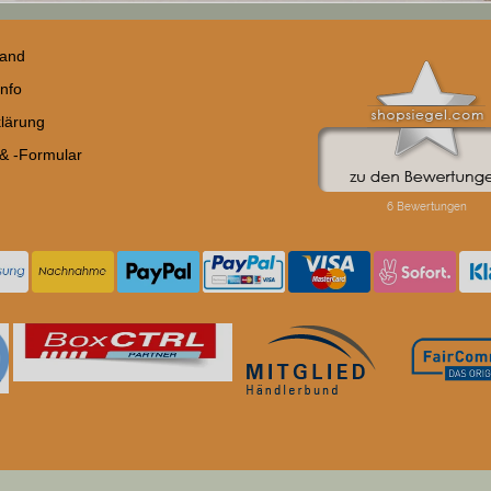
sand
nfo
lärung
 & -Formular