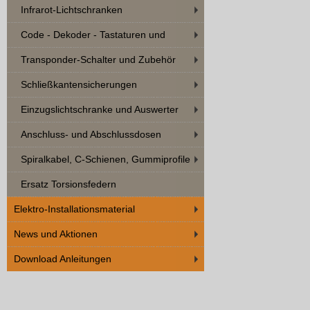
Infrarot-Lichtschranken
Code - Dekoder - Tastaturen und
Zubehör
Transponder-Schalter und Zubehör
Schließkantensicherungen
Einzugslichtschranke und Auswerter
Anschluss- und Abschlussdosen
Spiralkabel, C-Schienen, Gummiprofile
Ersatz Torsionsfedern
Elektro-Installationsmaterial
News und Aktionen
Download Anleitungen