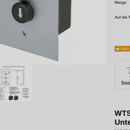
Menge:
Auf die 
Bewe
WTS 
Unte