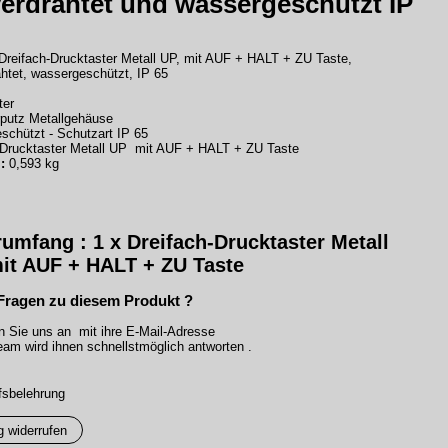
erdrahtet und wassergeschützt IP
reifach-Drucktaster Metall UP, mit AUF + HALT + ZU Taste,
ahtet, wassergeschützt, IP 65
ter
rputz Metallgehäuse
schützt - Schutzart IP 65
-Drucktaster Metall UP mit AUF + HALT + ZU Taste
:
0,593 kg
rumfang : 1 x
Dreifach-Drucktaster Metall
t AUF + HALT + ZU Taste
Fragen zu diesem Produkt ?
n Sie uns an mit ihre E-Mail-Adresse
am wird ihnen schnellstmöglich antworten .
fsbelehrung
g widerrufen