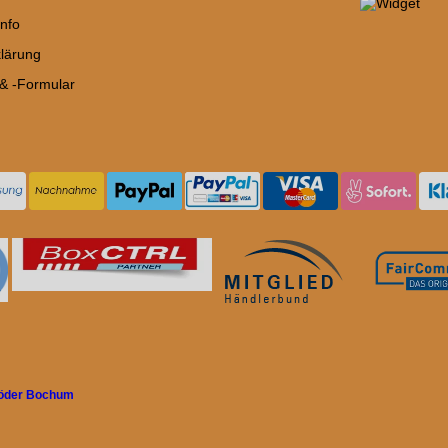
nfo
lärung
 & -Formular
röder Bochum