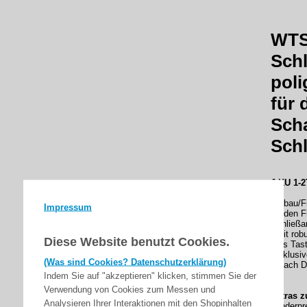
WTS 
Schl
pol
für 
Scha
Schl
J-KU 1-2
Einbau/Fr
Impressum
für den F
Schließa
- mit ro
Diese Website benutzt Cookies.
- als Tas
- inklusi
(Was sind Cookies? Datenschutzerklärung)
- (nach 
Indem Sie auf "akzeptieren" klicken, stimmen Sie der
Verwendung von Cookies zum Messen und
Extras z
Analysieren Ihrer Interaktionen mit den Shopinhalten
Minderpr