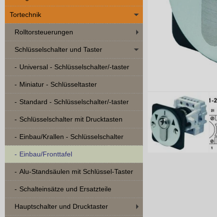
Tortechnik
Rolltorsteuerungen
Schlüsselschalter und Taster
Universal - Schlüsselschalter/-taster
Miniatur - Schlüsseltaster
Standard - Schlüsselschalter/-taster
Schlüsselschalter mit Drucktasten
Einbau/Krallen - Schlüsselschalter
Einbau/Fronttafel
Alu-Standsäulen mit Schlüssel-Taster
Schalteinsätze und Ersatzteile
Hauptschalter und Drucktaster