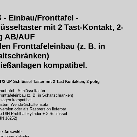
- Einbau/Fronttafel -
üsseltaster
mit 2 Tast-Kontakt, 2-
ig AB/AUF
den Fronttafeleinbau (z. B. in
ltschränken)
ießanlagen kompatibel.
T/2 UP Schlüssel-Taster mit 2 Tast-Kontakten, 2-polig
onttafel - Schlüsseltaster
ronttafeleinbau (z. B. in Schaltschränken)
nlagen kompatibel
bustem Wende-Schalteinsatz
tversion oder als Rastversion lieferbar
ve DIN-Profilhalbzylinder + 3 Schlüssel
DIN 18252)
ur Auswahl:
eis ohne Zylinder