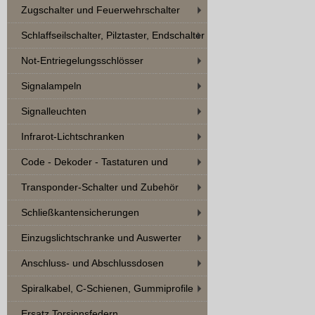
Zugschalter und Feuerwehrschalter
Schlaffseilschalter, Pilztaster, Endschalter
Not-Entriegelungsschlösser
Signalampeln
Signalleuchten
Infrarot-Lichtschranken
Code - Dekoder - Tastaturen und
Zubehör
Transponder-Schalter und Zubehör
Schließkantensicherungen
Einzugslichtschranke und Auswerter
Anschluss- und Abschlussdosen
Spiralkabel, C-Schienen, Gummiprofile
Ersatz Torsionsfedern