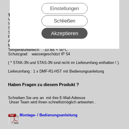
Einstellungen
Technische Daten
Versorgungsspannung: 230 V / 50 Hz
Schließen
Schaltspannung: max. 250 V AC
Schaltleistung: max. 500 Watt
Stand-by Verbrauch: ~ 0,8 Watt
Akzeptieren
Funkfrequenz: 433,92 MHz.
Anzahl Sender: max. 20 Sender / Kanäle einlernbar
Maße (LxBxT): 120 x 32 x 31 mm
Temperaturbereich: -10 bis + 50°C
Schutzgrad: wassergeschützt IP 54
( * STAK-3N und STAS-3N sind nicht im Lieferumfang enthalten ! ).
Lieferumfang : 1 x DMF-R1-HST mit Bedienungsanleitung
Haben Fragen zu diesem Produkt ?
Schreiben Sie uns an mit ihre E-Mail-Adresse
Unser Team wird ihnen schnellstmöglich antworten .
Montage- / Bedienungsanleitung