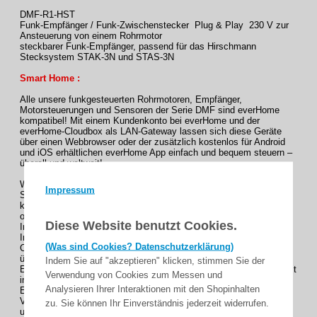
DMF-R1-HST
Funk-Empfänger / Funk-Zwischenstecker Plug & Play 230 V zur
Ansteuerung von einem Rohrmotor
steckbarer Funk-Empfänger, passend für das Hirschmann
Stecksystem STAK-3N und STAS-3N
Smart Home :
Alle unsere funkgesteuerten Rohrmotoren, Empfänger,
Motorsteuerungen und Sensoren der Serie DMF sind everHome
kompatibel! Mit einem Kundenkonto bei everHome und der
everHome-Cloudbox als LAN-Gateway lassen sich diese Geräte
über einen Webbrowser oder der zusätzlich kostenlos für Android
und iOS erhältlichen everHome App einfach und bequem steuern –
überall und weltweit!
Wichtige Hinweise:
Impressum
Sie sollten, auch wenn Sie everHome einsetzen, nicht auf
konventionelle Funksender verzichten. Da everHome eine reine
online Smart Home Lösung ist, können bei gestörter
Diese Website benutzt Cookies.
Internetverbindung wie z.B. durch Probleme bei Ihrem
Internetprovider, an Ihrer eigenen Hardware (z.B. Router oder
(Was sind Cookies? Datenschutzerklärung)
Cloudbox) oder beim Anbieter everHome selbst, keine Funkbefehle
übertragen werden. Optimal ist daher für jeden Funk-Motor / Funk-
Indem Sie auf "akzeptieren" klicken, stimmen Sie der
Empfänger einen zusätzlichen Funksender zu verwenden. Damit ist
Verwendung von Cookies zum Messen und
im Stör-/Bedarfsfall gewährleistet, dass Sie die DMF Motoren /
Analysieren Ihrer Interaktionen mit den Shopinhalten
Empfänger steuern können.
Verkauf von everHome Produkten und Support für alle Fragen rund
zu. Sie können Ihr Einverständnis jederzeit widerrufen.
um everHome ausschließlich über everHome!