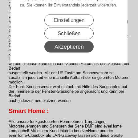
(“Rollladen” oder
zu. Sie können Ihr Einverständnis jederzeit widerrufen.
“textiler Innenbehang“ oder „Komplett schließen“) Rollläden oder
innenliegende textile Sonnenschutzbehänge automatisiert per
Funkbefehl
Einstellungen
helligkeitsabhängig gesteuert werden. Der Funk-Sonnensensor wird
einfach wie ein normaler Funk-Handsender zusätzlich in einen
Funkmotor
Schließen
oder externen Funk-Empfänger der Serie DMF eingelernt. Der Funk-
Sonnensensor kann bei Bedarf auch in mehrere Motoren bzw.
Empfänger
Akzeptieren
als Gruppensteuerung eingelernt werden. Die Lichtempfindlichkeit
kann direkt am Funk-Sonnensensor mit Hilfe der vier
Lichtempfindlichkeitsstufen eingestellt und jederzeit geändert
werden. Ebenso kann die Licht-/Sonnen-Automatik des Sensors bei
Bedarf
ausgestellt werden. Mit der UP-Taste am Sonnensensor ist
zusätzlich jederzeit eine manuelle Auffahrt der eingelernten Motoren
möglich.
Der Funk-Sonnensensor wird einfach mit Hilfe des Saugnapfes auf
der Innenseite der Fenster-Glasscheibe angebracht und kann bei
Bedarf
auch jederzeit neu platziert werden.
Smart Home :
Alle unsere funkgesteuerten Rohrmotoren, Empfänger,
Motorsteuerungen und Sensoren der Serie DMF sind everHome
kompatibel! Mit einem Kundenkonto bei everHome und der
everHome-Cloudbox als LAN-Gateway lassen sich diese Geräte