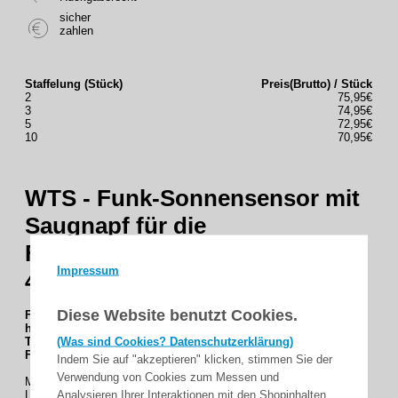
sicher
zahlen
Staffelung (Stück)
Preis(Brutto) / Stück
2
75,95€
3
74,95€
5
72,95€
10
70,95€
WTS - Funk-Sonnensensor mit
Saugnapf für die
Fensterscheibe Serie DMF-SS,
Impressum
433,92 MHz
Diese Website benutzt Cookies.
Funk-Sonnensensor mit Saugnapf, 433,92 MHz, 1-Kanal, für
helligkeitsabhängige Funk Schaltbefehle, mit 3V Li-Knopfzelle
(Was sind Cookies? Datenschutzerklärung)
Typ CR2032, für Funk-Rohrmotoren Serie DMF oder externe
Funk-Empfänger Serie DMF
Indem Sie auf "akzeptieren" klicken, stimmen Sie der
Verwendung von Cookies zum Messen und
Mit dem batteriebetriebenen Funk-Sonnensensor mit integriertem
Analysieren Ihrer Interaktionen mit den Shopinhalten
Lichtsensor können dank der drei wählbaren Betriebsarten