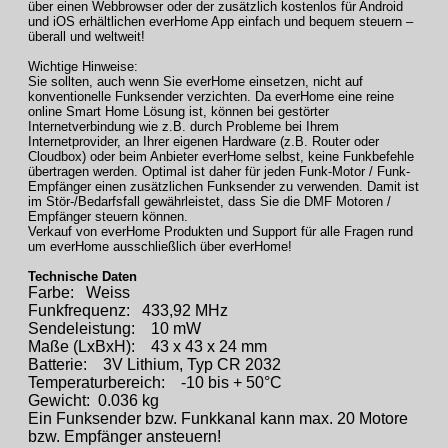
über einen Webbrowser oder der zusätzlich kostenlos für Android
und iOS erhältlichen everHome App einfach und bequem steuern –
überall und weltweit!
Wichtige Hinweise:
Sie sollten, auch wenn Sie everHome einsetzen, nicht auf
konventionelle Funksender verzichten. Da everHome eine reine
online Smart Home Lösung ist, können bei gestörter
Internetverbindung wie z.B. durch Probleme bei Ihrem
Internetprovider, an Ihrer eigenen Hardware (z.B. Router oder
Cloudbox) oder beim Anbieter everHome selbst, keine Funkbefehle
übertragen werden. Optimal ist daher für jeden Funk-Motor / Funk-
Empfänger einen zusätzlichen Funksender zu verwenden. Damit ist
im Stör-/Bedarfsfall gewährleistet, dass Sie die DMF Motoren /
Empfänger steuern können.
Verkauf von everHome Produkten und Support für alle Fragen rund
um everHome ausschließlich über everHome!
Technische Daten
Farbe: Weiss
Funkfrequenz: 433,92 MHz
Sendeleistung: 10 mW
Maße (LxBxH): 43 x 43 x 24 mm
Batterie: 3V Lithium, Typ CR 2032
Temperaturbereich: -10 bis + 50°C
Gewicht: 0.036 kg
Ein Funksender bzw. Funkkanal kann max. 20 Motore
bzw. Empfänger ansteuern!