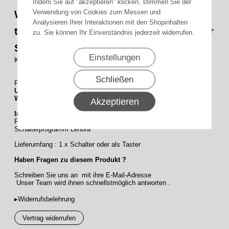
Indem Sie auf "akzeptieren" klicken, stimmen Sie der
Verwendung von Cookies zum Messen und
WTS - Kombi Knebel-Schalter für
Analysieren Ihrer Interaktionen mit den Shopinhalten
trockene Räume Auswahl als Taster oder
zu. Sie können Ihr Einverständnis jederzeit widerrufen.
Schalter ohne Rahmen Serie Lenora.
Einstellungen
Kombi-Knebel-Schalter ohne Rahmen Lenora 1-Polig
Schließen
Farbauswahl :
UW
= ultra-weiss (RAL 9010)
W
= creme-weiss (RAL 1013)
Akzeptieren
Info:
Ramen und Mehrfachrahmen Serie Lenora siehe unter
Schalterprogramm Lenora
Lieferumfang : 1 x Schalter oder als Taster
Haben Fragen zu diesem Produkt ?
Schreiben Sie uns an mit ihre E-Mail-Adresse
Unser Team wird ihnen schnellstmöglich antworten .
▸Widerrufsbelehrung
Vertrag widerrufen