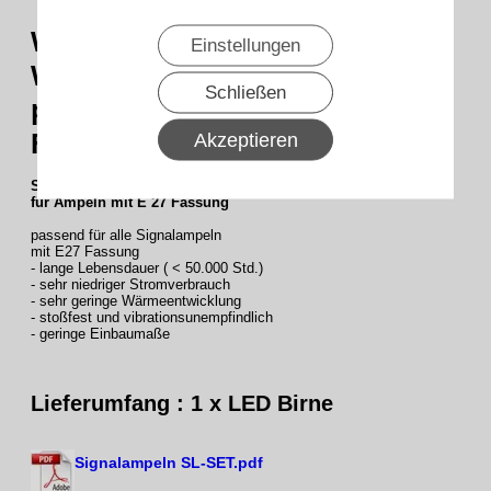
WTS - LED-Lampe - Birne
Einstellungen
WARM-WEISS, 230 V, ~ 3W,
Schließen
passend für Ampeln mit E 27
Fassung
Akzeptieren
SLZ-LED-W LED-Lampe WARM-WEISS, 230 V, ~ 3W, passend
für Ampeln mit E 27 Fassung
passend für alle Signalampeln
mit E27 Fassung
- lange Lebensdauer ( < 50.000 Std.)
- sehr niedriger Stromverbrauch
- sehr geringe Wärmeentwicklung
- stoßfest und vibrationsunempfindlich
- geringe Einbaumaße
Lieferumfang : 1 x
LED Birne
Signalampeln SL-SET.pdf