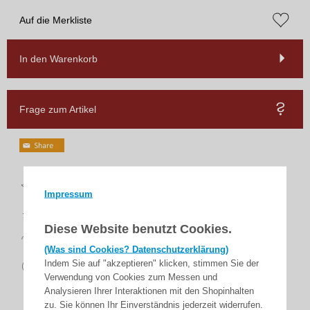
Auf die Merkliste
In den Warenkorb
Frage zum Artikel
Top
Bewertungen
Impressum
schnelle
Lieferung
Diese Website benutzt Cookies.
14 Tage
Rückgaberecht
(Was sind Cookies? Datenschutzerklärung)
sicher
Indem Sie auf "akzeptieren" klicken, stimmen Sie der
zahlen
Verwendung von Cookies zum Messen und
Analysieren Ihrer Interaktionen mit den Shopinhalten
zu. Sie können Ihr Einverständnis jederzeit widerrufen.