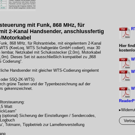
steuerung mit Funk, 868 MHz, für
RT
mit 2-Kanal Handsender, anschlussfertig
-/Motorkabel
Funk, 868 MHz, für Rohrantriebe, mit eingelerntem 2-Kanal
Hier fin
WTS (KeeLoq, WTS Schaltgeräte GmbH codiert), max 30
kostenl
 lernbar, Netzkabel mit Schukostecker (2,0m), Motorkabel
,0m). Dieses Set ist ausschließlich kompatibel zu „868
WT
 Codierung“.
liche Handsender mit gleicher WTS-Codierung eingelernt
WT
 oder S5Q-2K-WTS)
urch grüne Tasten und der Typenbezeichnung auf der
rs gekennzeichnet.
WT
ReaderPD
ltorsteuerung:
,5 Watt
▸Widerru
uickLearn”
 (optional) Sicherung der Einstellungen / Sendercodes,
 Logbuch
Vertra
Zu‘, Totmann, Tippbetrieb zur Lamellenverstellung
gang