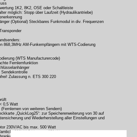
luss
swertung 1K2, 8K2, OSE oder Schaltleiste
ter möglich: Stopp über Laufzeit (Hydraulikantriebe)
generkennung
fänger (Optional) Steckbares Funkmodul in div. Frequenzen
Transponder
andsenders:
ren 868,3MHz AM-Funkempfängern mit WTS-Codierung
odierung (WTS Manufacturercode)
chte Fernlernfunktion
chlüsselanhänger
d Sendekontrolle
frei! Zulassung n. ETS 300 220
rüft
< 0,5 Watt
 (Fernlernen von weiteren Sendern)
teckkarte „QuickLog25“: zur Speichererweiterung von 30 auf
tensicherung und Wiederherstellung aller Einstellungen und
otor 230V/AC bis max. 500 Watt
Warnlicht 230V/AC bis max. 250 Watt
schranke, OSE 12V/DC bis max. 300mA