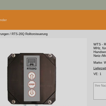
änder
erungen
/
RTS-20Q Rolltorsteuerung
WTS - Ro
MHz, für
Handsend
Netz-/M
Marke:
Lieferzeit
VE:
1