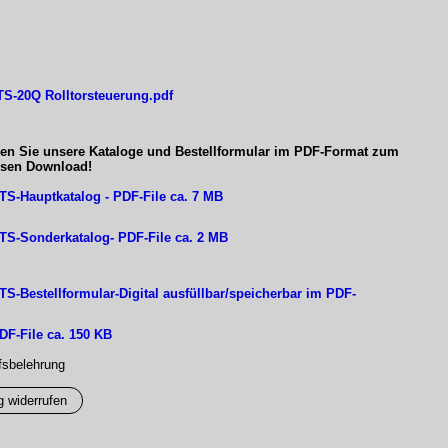
S-20Q Rolltorsteuerung.pdf
den Sie unsere Kataloge und Bestellformular im PDF-Format zum
osen Download!
S-Hauptkatalog - PDF-File ca. 7 MB
S-Sonderkatalog- PDF-File ca. 2 MB
S-Bestellformular-Digital ausfüllbar/speicherbar im PDF-
F-File ca. 150 KB
fsbelehrung
g widerrufen