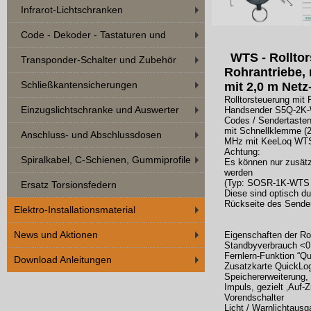
Infrarot-Lichtschranken
Code - Dekoder - Tastaturen und
WTS - Rolltor
Zubehör
Transponder-Schalter und Zubehör
Rohrantriebe, 
Schließkantensicherungen
mit 2,0 m Netz
Rolltorsteuerung mit 
Einzugslichtschranke und Auswerter
Handsender S5Q-2K-
Codes / Sendertasten
mit Schnellklemme (2
Anschluss- und Abschlussdosen
MHz mit KeeLoq WTS
Achtung:
Spiralkabel, C-Schienen, Gummiprofile
Es können nur zusätz
werden
(Typ: SOSR-1K-WTS
Ersatz Torsionsfedern
Diese sind optisch d
Rückseite des Sende
Elektro-Installationsmaterial
News und Aktionen
Eigenschaften der Rol
Standbyverbrauch <0
Fernlern-Funktion “Q
Download Anleitungen
Zusatzkarte QuickLog
Speichererweiterung,
Impuls, gezielt ‚Auf-
Vorendschalter
Licht / Warnlichtaus