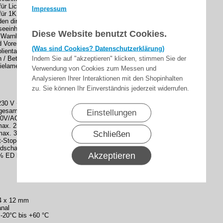
für Lichtschranke
Impressum
 für 1K2 oder 8K2 oder OSE Schaltleiste
 den direkten Anschluss einer Codeschloss-Tastatur oder
seeinheit
Diese Website benutzt Cookies.
/ Warnlicht, externen Impuls-Taster oder Auf/Zu-Taster sowie
d Vorendschalter
(Was sind Cookies? Datenschutzerklärung)
olientastatur im Deckel
Indem Sie auf "akzeptieren" klicken, stimmen Sie der
 / Betriebsarten: Impuls, gezielt “Auf-Zu”, Totmann,
sielamellen, Schließautomatik
Verwendung von Cookies zum Messen und
Analysieren Ihrer Interaktionen mit den Shopinhalten
zu. Sie können Ihr Einverständnis jederzeit widerrufen.
30 V + 10 %, 50 Hz.; Ruhestrom / Standby: < 0,5 W
gesamt max. 750 VA (Summe Ausgänge Motor und Licht)
Einstellungen
V/AC min. 30VA, max. 500VA, max. 500W; Licht bzw.
max. 250W;
Schließen
x. 300mA für Lichtschranke / OSE, Impulstaster, AUF-
t-Stop-Schalter, Lichtschranke, Sicherheitsleiste 1K2 oder
schalter, Codeschloss oder Transponderschalter
Akzeptieren
 ED bei max. 99 sec. Motorlaufzeit
4 x 12 mm
nal
-20°C bis +60 °C