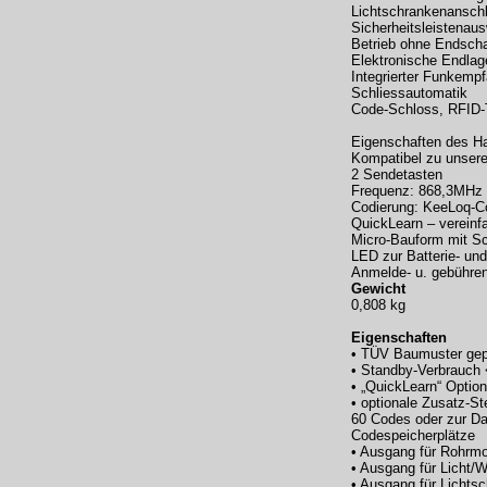
Lichtschrankenansch
Sicherheitsleistenau
Betrieb ohne Endschal
Elektronische Endla
Integrierter Funkemp
Schliessautomatik
Code-Schloss, RFID-
Eigenschaften des H
Kompatibel zu unse
2 Sendetasten
Frequenz: 868,3MHz
Codierung: KeeLoq-C
QuickLearn – vereinfa
Micro-Bauform mit S
LED zur Batterie- un
Anmelde- u. gebühren
Gewicht
0,808 kg
Eigenschaften
• TÜV Baumuster gep
• Standby-Verbrauch 
• „QuickLearn“ Option
• optionale Zusatz-S
60 Codes oder zur Da
Codespeicherplätze
• Ausgang für Rohrm
• Ausgang für Licht/
• Ausgang für Licht