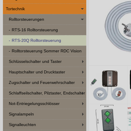
Tortechnik
Rolltorsteuerungen
RTS-16 Rolltorsteuerung
RTS-20Q Rolltorsteuerung
Rolltorsteuerung Sommer RDC Vision
Schlüsselschalter und Taster
Hauptschalter und Drucktaster
Zugschalter und Feuerwehrschalter
Schlaffseilschalter, Pilztaster, Endschalter
Not-Entriegelungsschlösser
Signalampeln
Signalleuchten