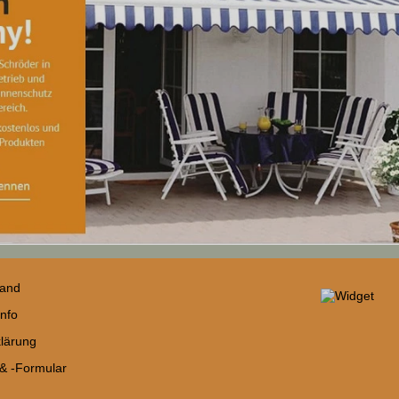
sand
nfo
lärung
 & -Formular