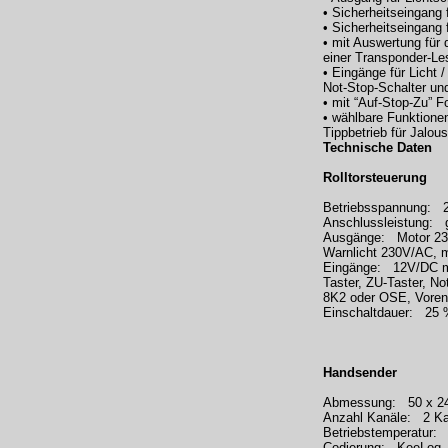
• Sicherheitseingang 
• Sicherheitseingang
• mit Auswertung für
einer Transponder-Le
• Eingänge für Licht 
Not-Stop-Schalter un
• mit “Auf-Stop-Zu” F
• wählbare Funktionen
Tippbetrieb für Jalou
Technische Daten
Rolltorsteuerung
Betriebsspannung: 2
Anschlussleistung: 
Ausgänge: Motor 230
Warnlicht 230V/AC, 
Eingänge: 12V/DC ma
Taster, ZU-Taster, No
8K2 oder OSE, Vorend
Einschaltdauer: 25 %
Handsender
Abmessung: 50 x 2
Anzahl Kanäle: 2 Ka
Betriebstemperatur: 
Codierung: KeeLoq