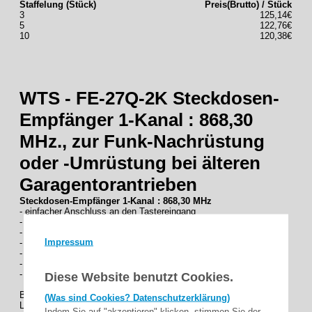
Staffelung (Stück)
Preis(Brutto) / Stück
3
125,14€
5
122,76€
10
120,38€
WTS - FE-27Q-2K Steckdosen-
Empfänger 1-Kanal : 868,30
MHz., zur Funk-Nachrüstung
oder -Umrüstung bei älteren
Garagentorantrieben
Steckdosen-Empfänger 1-Kanal : 868,30 MHz
- einfacher Anschluss an den Tastereingang
- von Garagentorantrieben über das 2-adrige
- Anschlusskabel (Länge ~ 1,25 m)
Impressum
- mit integrierter Schutzkontakt-Steckdose für
- den Garagentorantrieb (Dauerspannung)
- sehr einfache Programmierung
- keine ext. Antenne erforderlich, da integriert
Diese Website benutzt Cookies.
Betriebsspannung: 230 V + 10 %, 50 Hz.
(Was sind Cookies? Datenschutzerklärung)
Leistungsaufnahme: < 0,5 W (Ruhebetrieb/Standby)
Indem Sie auf "akzeptieren" klicken, stimmen Sie der