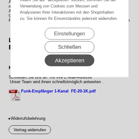
Ausgang-1: Steckdose für Garagentorantrieb (Dauerspannung,
Verwendung von Cookies zum Messen und
nicht geschaltet!), max. 500 VA, Sicherung intern (T3, 15A)
Ausgang-2: Relaisausgang, potentialfreier Schließer, max. 24V/1A
Analysieren Ihrer Interaktionen mit den Shopinhalten
Gehäuse: ABS; Schutzart: IP 20; Maße (LxBxH): 96x64x49 mm
zu. Sie können Ihr Einverständnis jederzeit widerrufen.
Frequenz: 868,30 MHz. AM; Anzahl Sender: max. 13 Codes/Tasten
Einstellungen
Lieferumfang : 1 x Steckdosen-
Empfänger 1-Kanal
Schließen
Akzeptieren
Haben Fragen zu diesem Produkt ?
Schreiben Sie uns an mit ihre E-Mail-Adresse
Unser Team wird ihnen schnellstmöglich antworten .
Funk-Empfänger 1-Kanal FE-20-1K.pdf
▸Widerrufsbelehrung
Vertrag widerrufen