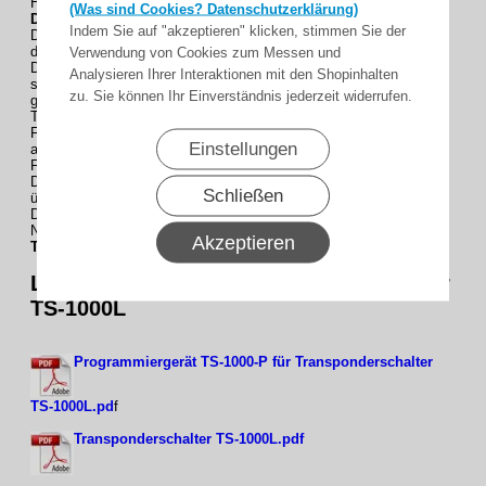
Hinweis!
Nur einsetzbar für alle Transponderschalter TS-1000L
(Was sind Cookies? Datenschutzerklärung)
Decoder
mit USB-Schnittstelle (ab Lieferdatum 01/2015) !
Indem Sie auf "akzeptieren" klicken, stimmen Sie der
Diese Software ermöglicht über die USB-Schnittstelle im Decoder
die externe Sicherung der im Transponderschalter gespeicherten
Verwendung von Cookies zum Messen und
Daten,
Analysieren Ihrer Interaktionen mit den Shopinhalten
sowie das einfache und schnelle Klonen (Übertragen) der
zu. Sie können Ihr Einverständnis jederzeit widerrufen.
gespeicherten Daten auf den Decoder eines weiteren
Transponderschalters.
Funktion "Lesen" : Der Speicher des Decoders wird über USB
Einstellungen
ausgelesen und somit extern auf einem PC / Notebook gesichert.
Funktion "Schreiben": Die extern gesicherten Daten werden in den
Decoder-Speicher übertragen (vorhandene Daten werden
Schließen
überschrieben!).
Diese Software ist zum Preis von 105,00 EUR erhältlich - Bestell-
Nr.:
Akzeptieren
TS-SOFTWARE
Lieferumfang : 1 x Programmiergerät für
TS-1000L
Programmiergerät TS-1000-P für Transponderschalter
TS-1000L.pd
f
Transponderschalter TS-1000L.pdf