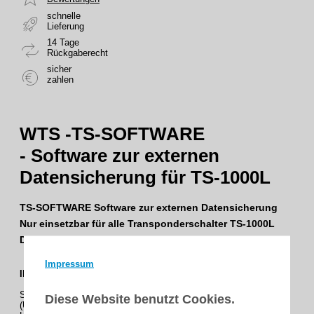
schnelle
Lieferung
14 Tage
Rückgaberecht
sicher
zahlen
WTS -
TS-SOFTWARE
-
Software zur externen
Datensicherung für TS-1000L
TS-SOFTWARE
Software zur externen Datensicherung
Nur einsetzbar für alle Transponderschalter TS-1000L
Decoder
mit USB-Schnittstelle (ab Lieferdatum 01/2015)
Impressum
INFO :
Software zur externen Datensicherung sowie zum Klonen
Diese Website benutzt Cookies.
(Übertragen) der im Decoder gespeicherten Daten !