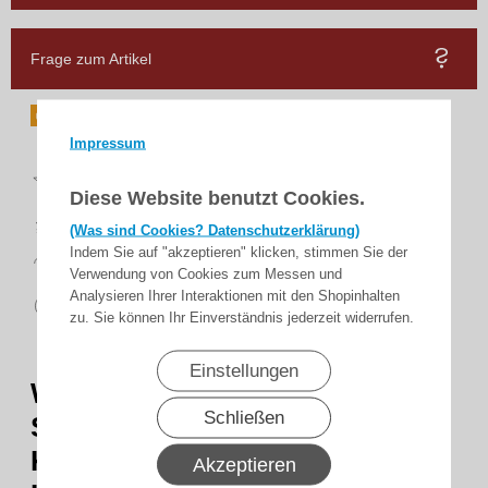
Frage zum Artikel
Impressum
Top
Bewertungen
Diese Website benutzt Cookies.
schnelle
Lieferung
(Was sind Cookies? Datenschutzerklärung)
14 Tage
Indem Sie auf "akzeptieren" klicken, stimmen Sie der
Rückgaberecht
Verwendung von Cookies zum Messen und
sicher
Analysieren Ihrer Interaktionen mit den Shopinhalten
zahlen
zu. Sie können Ihr Einverständnis jederzeit widerrufen.
Einstellungen
WTS -Schuko-Vollgummi-
Schließen
Stecker IP 44 mit zentraler
Kabeleinführung und
Akzeptieren