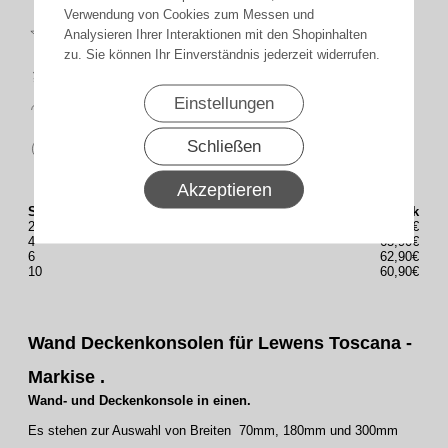
Verwendung von Cookies zum Messen und
Top
Analysieren Ihrer Interaktionen mit den Shopinhalten
Bewertungen
zu. Sie können Ihr Einverständnis jederzeit widerrufen.
schnelle
Lieferung
14 Tage
Einstellungen
Rückgaberecht
sicher
Schließen
zahlen
Akzeptieren
Staffelung (Stück)
Preis(Brutto) / Stück
2
70,90€
4
65,90€
6
62,90€
10
60,90€
Wand Deckenkonsolen für Lewens Toscana -
Markise .
Wand- und Deckenkonsole in einen.
Es stehen zur Auswahl von Breiten 70mm, 180mm und 300mm