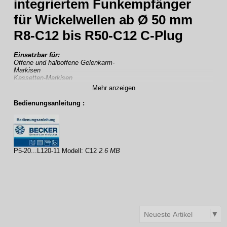
integriertem Funkempfänger
für Wickelwellen ab Ø 50 mm
R8-C12 bis R50-C12 C-Plug
Einsetzbar für:
Offene und halboffene Gelenkarm-
Markisen
Kassetten-Markisen
Fallarm-Markisen
Mehr anzeigen
Markisoletten
Zip-Screens
Bedienungsanleitung :
Wintergarten-Markisen
Geführte und ungeführte Screens
Waagerechtscreens
Volants
Insektenschutz
Innenliegende Screens
P5-20...L120-11 Modell: C12
2.6 MB
Projektionsleinwand
Elektronische Endabschaltung mit integriertem Funkempfänger
kompatibel zum Centronic- Steuerungsprogramm
Highlight: Universeller Einsatz in vielen Beschattungssystemen
mit oder ohne Anschlag
Blockiererkennung in beide Richtungen mit automatischer
Reversierung und mehrfacher Testung
Programmierung von 2 frei wählbaren Zwischenpositionen
möglich
Optional aktivierbar: Tuchstraffungsfunktion