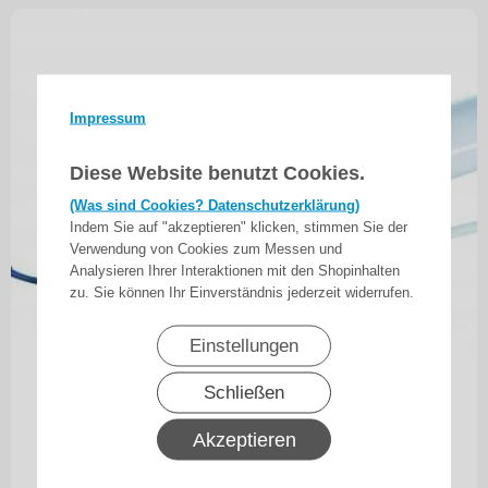
Tuchentlastung zu-/abschaltbar
Automatischer Behanglängenausgleich
Zwischenpositionen können aus beliebiger Lage angefahren
werden
Einzel-, Gruppen- und Zentralsteuerung möglich mit bis zu 16
Sendern
Highlight: Auto-Install-Funktion
Impressum
Sanftanschlag oben – Optimale Anpassung der Schließkräfte
zur Tuchschonung
Motorkopf überwickelbar
Diese Website benutzt Cookies.
Vor-Ort-Bedienung mit herkömmlichem Einfachtaster
(Was sind Cookies? Datenschutzerklärung)
Indem Sie auf "akzeptieren" klicken, stimmen Sie der
Verwendung von Cookies zum Messen und
Analysieren Ihrer Interaktionen mit den Shopinhalten
zu. Sie können Ihr Einverständnis jederzeit widerrufen.
Einstellungen
Schließen
Becker - Universal-Markisenantriebe mit Funk
R8-C12 bis R50-C12 , Serie R , Typ C12
Akzeptieren
233,00
€
ab