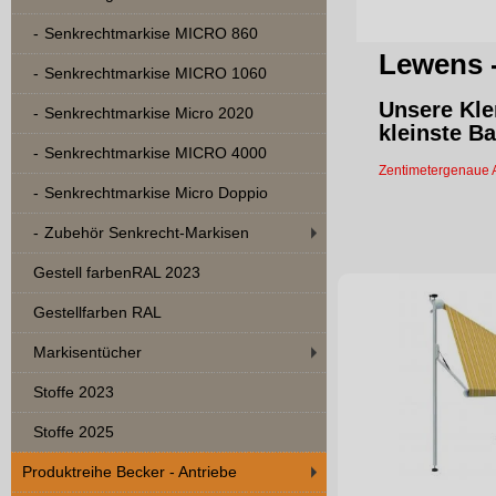
Senkrechtmarkise MICRO 860
Lewens 
Senkrechtmarkise MICRO 1060
Unsere
Kl
Senkrechtmarkise Micro 2020
kleinste B
Senkrechtmarkise MICRO 4000
Zentimetergenaue A
Senkrechtmarkise Micro Doppio
Zubehör Senkrecht-Markisen
Gestell farbenRAL 2023
Gestellfarben RAL
Markisentücher
Stoffe 2023
Stoffe 2025
Produktreihe Becker - Antriebe