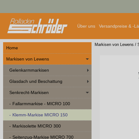
Über uns
Versandpreise & -L
Markisen von Lewens
/
Home
Markisen von Lewens
Gelenkarmmarkisen
Glasdach und Beschattung
Senkrecht-Markisen
Fallarmmarkise - MICRO 100
Klemm-Markise MICRO 150
Markisolette MICRO 300
Seitenzug-Markise MICRO 700