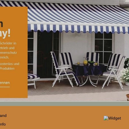
sand
nfo