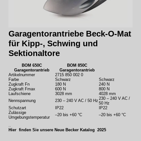
Garagentorantriebe Beck-O-Mat
für Kipp-, Schwing und
Sektionaltore
BOM 650C
BOM 850C
Garagentorantrieb
Garagentorantrieb
Artikelnummer
2715 850 002 0
Farbe
Schwarz
Schwarz
Zugkraft Fn
180 N
240 N
Zugkraft Fmax
600 N
800 N
Laufschiene
3028 mm
4028 mm
230 – 240 V AC /
Nennspannung
230 – 240 V AC / 50 Hz
50 Hz
Schutzart
IP22
IP22
Zulässige
–20 bis +60 °C
–20 bis +60 °C
Umgebungstemperatur
..
Hier finden Sie unsere Neue Becker Katalog 2025