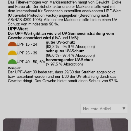
Das Filtervermögen von Markisenstoffen hängt von Gewicht, Dicke
und Farbe ab. Der Schutzfaktor unserer Markisenstoffe wird mit
dem international für Sonnenschutztextilien anerkannten UPF-Wert
(Ultraviolet Protection Factor) angegeben (Berechnung nach
AS/NZS 4399:1996). Alle unsere Markisenstoffe bieten einen UV-
Schutz von mindestens 90 %.
UPF-Wert
Der UPF-Wert gibt an wie viel UV-Sonneneinstrahlung vom
Gewebe absorbiert wird
(UVA und UVB):
guter UV-Schutz
UPF 15 - 24
(93,3 % - 95,9 % Absorption)
sehr guter UV-Schutz
UPF 25 - 39
(96,0 % - 97,4 % Absorption)
hervorragender UV-Schutz
UPF 40 - 50, 50+
(> 97,5 % Absorption)
Beispiel:
Der UPF-Wert 30 bedeutet, dass 29/30 der Strahlen abgeblockt
bzw. absorbiert werden und nur 1/30 der UV-Strahlung durch das
Gewebe dringt. Das Gewebe bietet somit einen Schutz von 97 %.