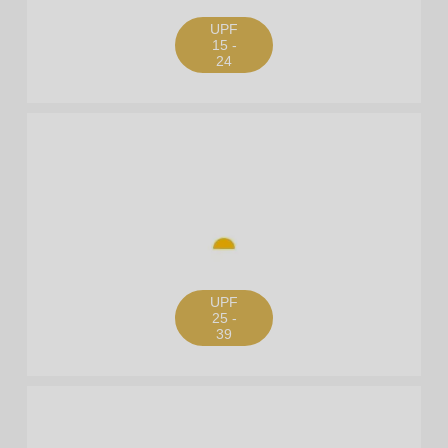
UPF
15 -
24
UPF
25 -
39