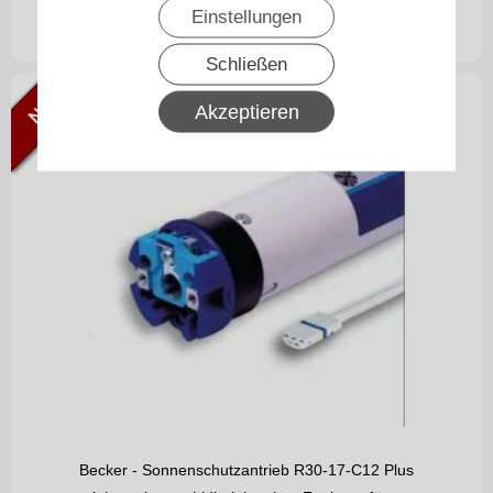
254,50
€
Einstellungen
ab
inkl. 19% MwSt.
zzgl. Versand
Schließen
Akzeptieren
Becker - Sonnenschutzantrieb R30-17-C12 Plus