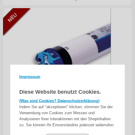
Impressum
Diese Website benutzt Cookies.
(Was sind Cookies? Datenschutzerklärung)
Indem Sie auf "akzeptieren" klicken, stimmen Sie der
Verwendung von Cookies zum Messen und
Becker - Sonnenschutzantrieb R20-17-C12 Plus
Analysieren Ihrer Interaktionen mit den Shopinhalten
mit integriertem bidirektionalem Funkempfänger
zu. Sie können Ihr Einverständnis jederzeit widerrufen.