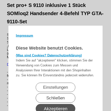
Set pro+ S 9110 inklusive 1 Stück
SOMloq2 Handsender 4-Befehl TYP GTA-
9110-Set
SOMMER Garagentorantriebe der Serie pro+ mit bidirektionalen
Impressum
SOMMERFunksystem
SOMloq2, Komplett-Set inklusive 1 Stück Handsender 4-Befehl
„Pearl“
Diese Website benutzt Cookies.
Laufschiene mit Bewegungshub max. 2750 mm
(max. Torhöhe: Schwingtore 2750 mm + Sektionaltore 2500 mm)
(Was sind Cookies? Datenschutzerklärung)
Max. Tor Breite 8,0m
Indem Sie auf "akzeptieren" klicken, stimmen Sie der
Der Nachfolger der duo vision Antriebe !
Verwendung von Cookies zum Messen und
Analysieren Ihrer Interaktionen mit den Shopinhalten
- Separates Steuerungsgehäuse mit integriertem Taster
zu. Sie können Ihr Einverständnis jederzeit widerrufen.
für eine schnelle und flexible Wand- oder Deckenmontage
- absolut störungsfreier und sicherer Funkbetrieb dank dem
neuen bidirektionalem 868,95 MHz SOMloq2 Funksystem
Einstellungen
- vormontierter Antrieb für eine leichte Montage
- minimaler Platzbedarf dank kompakter Bauform
- Softlauf öffnet und schließt besonders leise
Schließen
- verschleiß- und wartungsfreie Technik
- langlebige und energiesparende LED-Beleuchtung
- inklusive 1 Stück Handsender 4-Befehl (Typ: FTA-4018)
Akzeptieren