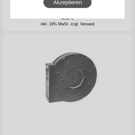
Akzeptieren
Lochabstand 105 mm, für Einlass-Gurtwickler
4,50
€
inkl. 19% MwSt.
zzgl. Versand