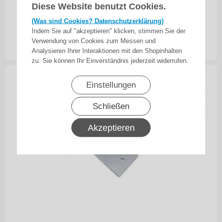
Diese Website benutzt Cookies.
Mini Gelenkarmmarkise für
(Was sind Cookies? Datenschutzerklärung)
Deckenmontage, 90mm und 180m…
Indem Sie auf "akzeptieren" klicken, stimmen Sie der
79,90
€
ab
Verwendung von Cookies zum Messen und
inkl. 19% MwSt.
zzgl. Versand
Analysieren Ihrer Interaktionen mit den Shopinhalten
zu. Sie können Ihr Einverständnis jederzeit widerrufen.
Einstellungen
Schließen
Akzeptieren