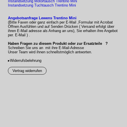
Instandsetzung Motortausch Trentino Mini
Instandsetzung Tuchtausch Trentino Mini
Gestellfarben
–
17 RAL-
Farben
und
6 Strukturlacke
zur
Wahl
Angebotsanfrage Lewens Trentino Mini
– silber natur: E6 / EV1 Eloxal;
Detailelemente silber RAL 9006
(Bitte Faxen oder ganz einfach per E-Mail ,Formular mit Acrobat
– Sonder-RAL (Mehrpreis)
Öffnen Ausfühlen und auf Senden Drücken ( Versand erfolgt über
– Sonderfarben und Effektlacke auf
ihren E-Mail adresse als Anhang an uns), Sie erhalten ihre Angebot
Anfrage
per. E-Mail ) .
Haben Fragen zu diesem Produkt oder zur Ersatzteile ?
Markisentücher
– aus unserer
LEWENS-Kollektion
Schreiben Sie uns an mit ihre E-Mail-Adresse
–
Marken-Acryl
, spinndüsengefärbt,
Unser Team wird ihnen schnellstmöglich antworten.
ultrafarbecht
–
Qualitätsnähgarn
▸Widerrufsbelehrung
Vertrag widerrufen
Volant
– standardmäßig
ohne
Volant
– Volant möglich (Mehrpreis)
Zertifizierung
TÜV-geprüfte Sicherheit
Qualität und Technik nach CE-Norm