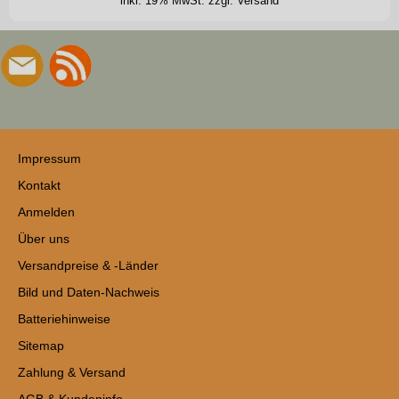
inkl. 19% MwSt.
zzgl. Versand
Impressum
Kontakt
Anmelden
Über uns
Versandpreise & -Länder
Bild und Daten-Nachweis
Batteriehinweise
Sitemap
Zahlung & Versand