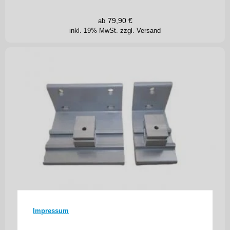
STOFFE :
79,90
€
ab
aus denen Sommerträume sind.
inkl. 19% MwSt.
zzgl. Versand
Finden Sie Ihren persönlichen Favoriten: maritime Blautöne,
sommerliche Gelb-Orange-Töne, warme Erd- und feurige Rottöne,
Klassiker wie Blockstreifen oder Uni-Stoffe.
Unsere neue Kollektion bietet Ihnen neben Acryl- und
Polyesterstoffen auch luftdurchlässige Screen- und Soltis-Gewebe
quer durch die gesamte Farbpalette.
Die LEWENS-STOF Kollektion
Klicken Sie hier um alle Stoffe im Überblick zu sehen.
Info über Stoff Arten für welche Markisen typen angemessen
sind als PDF
Hier Finden Sie unsere Stoffe 2025 als PDF
(
Bitte bei Bestellung Stoffnummer oben eintragen) ..!!
)
Impressum
Deckenwinkel für Lewens Trentino