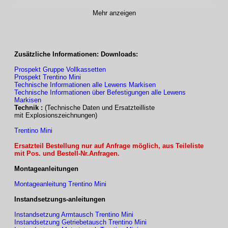
Mehr anzeigen
Technische Daten
Zentimetergenaue Anfertigung in allen Zwischenbreiten!
Zusätzliche Informationen: Downloads:
TYP
VOLLKASSETTE
Prospekt Gruppe Vollkassetten
Prospekt Trentino Mini
Breite
1-teilig
max. 450 cm
Technische Informationen alle Lewens Markisen
Technische Informationen über Befestigungen alle Lewens
Markisen
Ausfalltiefen
150 / 200 / 250 cm
Technik :
(Technische Daten und Ersatzteilliste
(mögl. Armlängen)
Sonder-Armlängen möglich
mit Explosionszeichnungen)
(Mehrpreis)
Trentino Mini
TYP
VOLLKASSETTE
Ersatzteil Bestellung nur auf Anfrage möglich, aus Teileliste
mit Pos. und Bestell-Nr.Anfragen.
Montageanleitungen
Antrieb
Motorantrieb (Elektromotor),
Kurbelantrieb auf Wunsch möglich
(Minderpreis
Montageanleitung Trentino Mini
Instandsetzungs-anleitungen
Lieferumfang,
–
inkl. Wandkonsolen
für Beton
Instandsetzung Armtausch Trentino Mini
Befestigung
B25 C20/25
Instandsetzung Getriebetausch Trentino Mini
(für Dübel: FAZ II M12)