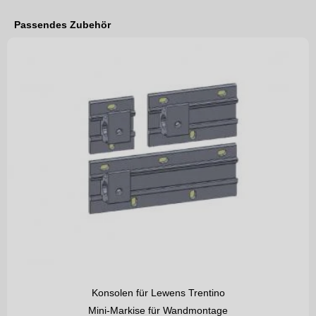
Passendes Zubehör
Hergestellt und montiert in
Deutschland
Sie finden
Hier Die Liste
für welche Wand und Untergrund Sie welche Wand 
Brauchen.
GESTELLFARBEN
Lagerfarben
Für Markisen in Standard-Farben verlängert sich die
Lieferzeit, wenn sie nicht zu den mit gelbem Rand
gekennzeichneten Lagerfarben gehört.
Zusatzfarben
Neben unserer großen Auswahl an Standard-Farben
haben Sie auch weiterhin die Möglichkeit,
gegen Mehrpreis
aus weiteren 125 RAL-Farben
eine
Zusatzfarbe
nach Wunsch zu wählen.
Weitere Sonderfarben sind auf Anfrage möglich.
Infomation Finden Sie
Hier
Konsolen für Lewens Trentino
Mini-Markise für Wandmontage
Volant : Nicht Möglich