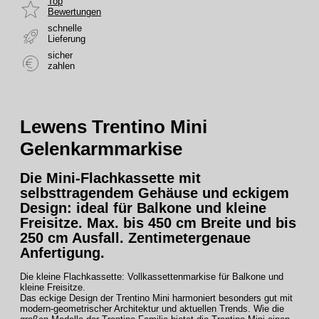
Top
Bewertungen
schnelle
Lieferung
sicher
zahlen
Lewens Trentino Mini
Gelenkarmmarkise
Die Mini-Flachkassette mit
selbsttragendem Gehäuse und eckigem
Design: ideal für Balkone und kleine
Freisitze. Max. bis 450 cm Breite und bis
250 cm Ausfall.
Zentimetergenaue
Anfertigung.
Die kleine Flachkassette: Vollkassettenmarkise für Balkone und
kleine Freisitze.
Das eckige Design der Trentino Mini harmoniert besonders gut mit
modern-geometrischer Architektur und aktuellen Trends. Wie die