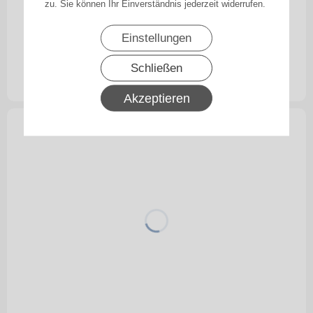
zu. Sie können Ihr Einverständnis jederzeit widerrufen.
Markisentuch Soltis 92 , Caffe - Braun
Einstellungen
Transparenz 4 Prozent
Schließen
94,00
€
ab
inkl. 19% MwSt.
zzgl. Versand
Akzeptieren