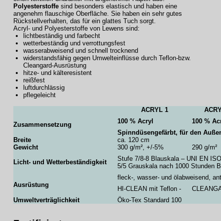
Polyesterstoffe
sind besonders elastisch und haben eine
angenehm flauschige Oberfläche. Sie haben ein sehr gutes
Rückstellverhalten, das für ein glattes Tuch sorgt.
Acryl- und Polyesterstoffe von Lewens sind:
lichtbeständig und farbecht
wetterbeständig und verrottungsfest
wasserabweisend und schnell trocknend
widerstandsfähig gegen Umwelteinflüsse durch Teflon-bzw.
Cleangard-Ausrüstung
hitze- und kälteresistent
reißfest
luftdurchlässig
pflegeleicht
ACRYL 1
ACRY
100 % Acryl
100 % Ac
Zusammensetzung
Spinndüsengefärbt, für den Auße
Breite
ca. 120 cm
Gewicht
300 g/m², +/-5%
290 g/m²
Stufe 7/8-8 Blauskala – UNI EN IS
Licht- und Wetterbeständigkeit
5/5 Grauskala nach 1000 Stunden B
fleck-, wasser- und ölabweisend, ant
Ausrüstung
HI-CLEAN mit Teflon -
CLEANG
Umweltverträglichkeit
Öko-Tex Standard 100