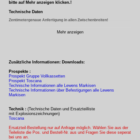
bitte auf Mehr anzeigen klicken.!
Technische Daten
Zentimetergenaue Anfertigung in allen Zwischenbreiten!
Mehr anzeigen
TYP
VOLLKASSETTE
Breite
1-teilig
max. 550 cm
Zusätzliche Informationen: Downloads:
Ausfalltiefen
150 / 200 / 250 / 300 cm
(mögl. Armlängen)
Sonder-Armlängen möglich
Prospekte :
(Mehrpreis)
Prospekt Gruppe Vollkassetten
Prospekt Toscana
Technische Informationen alle Lewens Markisen
TYP
VOLLKASSETTE
Technische Informationen über Befestigungen alle Lewens
Markisen
Antrieb
Motorantrieb (Elektromotor),
Technik :
(Technische Daten und Ersatzteilliste
Kurbelantrieb auf Wunsch möglich
(Minderpreis
mit Explosionszeichnungen)
Toscana
Ersatzteil-Bestellung nur auf Anfrage möglich. Wählen Sie aus der
Lieferumfang,
–
inkl. Wandkonsolen
für Beton
Teileliste die Pos. und Bestell-Nr. aus und Fragen Sie diese seperat
Befestigung
B25 C20/25
bei uns an.
(für Dübel: FAZ II M12)