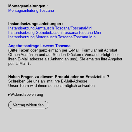
–
WICHTIG:
Bitte geben Sie bei der Bestellung
Montageanleitungen :
an, ob es sich um eine Wand-
Montageanleitung Toscana
oder Deckenmontage handelt.
Gestellfarben
–
17 RAL-
Farben
und
6 Strukturlacke
zur
Instandsetzungs-anleitungen :
Wahl
Instandsetzung Armtausch Toscana/ToscanaMini
– silber natur: E6 / EV1 Eloxal;
Instandsetzung Getriebetausch Toscana/Toscana Mini
Detailelemente silber RAL 9006
Instandsetzung Motortausch Toscana/Toscana Mini
– Sonder-RAL (Mehrpreis)
– Sonderfarben und Effektlacke auf
Anfrage
Angebotsanfrage Lewens Toscana
(Bitte Faxen oder ganz einfach per E-Mail ,Formular mit Acrobat
Öffnen Ausfühlen und auf Senden Drücken ( Versand erfolgt über
ihren E-Mail adresse als Anhang an uns), Sie erhalten ihre Angebot
Markisentücher
– aus unserer
LEWENS-Kollektion
–
Marken-Acryl
, spinndüsengefärbt,
per. E-Mail ) .
ultrafarbecht
–
Qualitätsnähgarn
Haben Fragen zu diesem Produkt oder an Ersatzteile ?
Schreiben Sie uns an mit ihre E-Mail-Adresse
Unser Team wird ihnen schnellstmöglich antworten.
Volant
– standardmäßig
ohne
Volant
– Volant möglich (Mehrpreis)
▸Widerrufsbelehrung
Zertifizierung
Vertrag widerrufen
TÜV-geprüfte Sicherheit