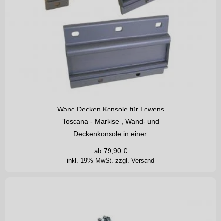
Wir bieten Volants in Vier Formen an: 1, 2, 3 und 4 wie auf den
Zeichnungen dargestellt. Die Standardhöhe des Volants beträgt
20 cm. Die Volants werden ästhetisch mit einem Einfassband
eingesäumt.
Typ 1 - 2 -
3 und 4 Mit Mehrpreis
Wand Decken Konsole für Lewens
Toscana - Markise , Wand- und
Deckenkonsole in einen
79,90
€
ab
STOFFE :
inkl. 19% MwSt.
zzgl. Versand
Aus denen Sommerträume sind.
Finden Sie Ihren persönlichen Favoriten: maritime Blautöne,
sommerliche Gelb-Orange-Töne, warme Erd- und feurige Rottöne,
Klassiker wie Blockstreifen oder Uni-Stoffe.
Unsere neue Kollektion bietet Ihnen neben Acryl- und
Polyesterstoffen auch luftdurchlässige Screen- und Soltis-Gewebe
quer durch die gesamte Farbpalette.
Die LEWENS-STOF Kollektion