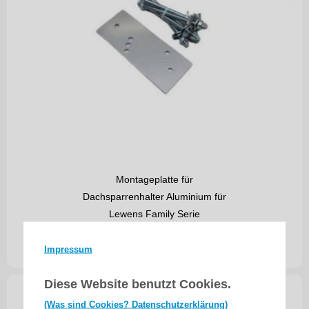
Klicken Sie hier um alle Stoffe im Überblick zu sehen.
Info über Stoff Arten für welche Markisen typen angemessen
sind als PDF
Hier Finden Sie unsere Stoffe 2025 als PDF
(
Bitte bei Bestellung Stoffnummer oben eintragen) ..!!
)
Montageplatte für
Dachsparrenhalter Aluminium für
Lewens Family Serie
69,90
€
ab
Impressum
inkl. 19% MwSt.
zzgl. Versand
Diese Website benutzt Cookies.
(Was sind Cookies? Datenschutzerklärung)